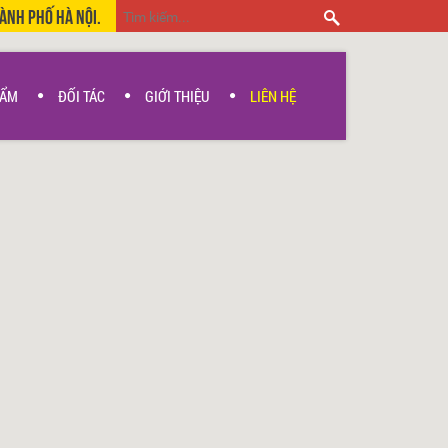
hành Phố Hà Nội.
HẨM
ĐỐI TÁC
GIỚI THIỆU
LIÊN HỆ