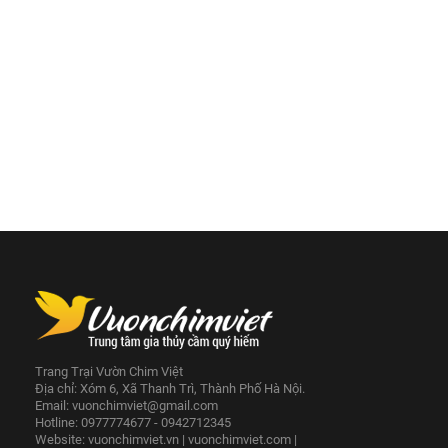
Trang Trại Vườn Chim Việt
Địa chỉ: Xóm 6, Xã Thanh Trì, Thành Phố Hà Nội.
Email:
vuonchimviet@gmail.com
Hotline: 0977774677 - 0942712345
Website:
vuonchimviet.vn
|
vuonchimviet.com
|