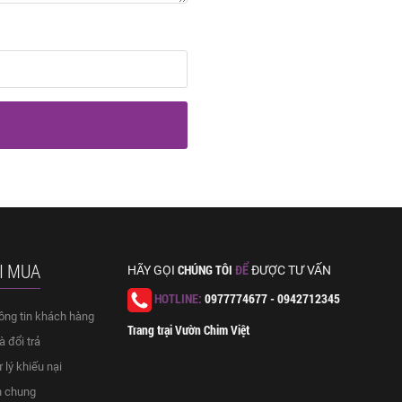
I MUA
CHÚNG TÔI
ĐỂ
HÃY GỌI
ĐƯỢC TƯ VẤN
HOTLINE:
0977774677 - 0942712345
ông tin khách hàng
Trang trại Vườn Chim Việt
 đổi trả
 lý khiếu nại
h chung