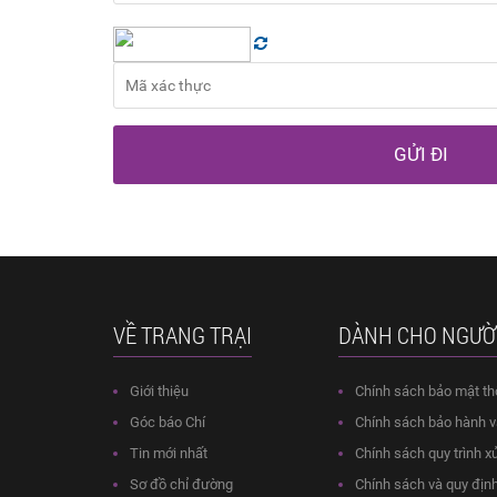
GỬI ĐI
VỀ TRANG TRẠI
DÀNH CHO NGƯỜ
Giới thiệu
Chính sách bảo mật th
Góc báo Chí
Chính sách bảo hành và
Tin mới nhất
Chính sách quy trình xử
Sơ đồ chỉ đường
Chính sách và quy địn