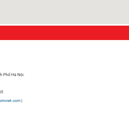
nh Phố Hà Nội.
45
imviet.com
|