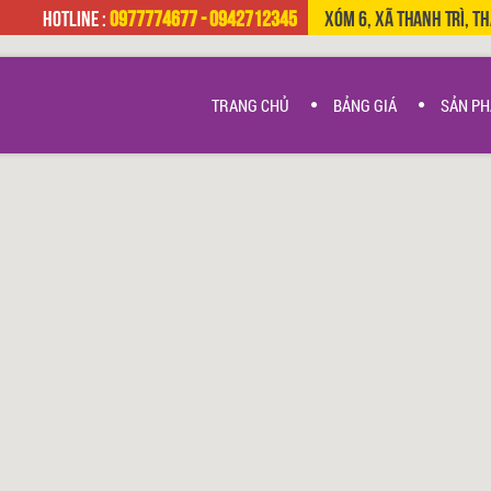
HOTLINE :
0977774677 - 0942712345
Xóm 6, Xã Thanh Trì, T
TRANG CHỦ
BẢNG GIÁ
SẢN P