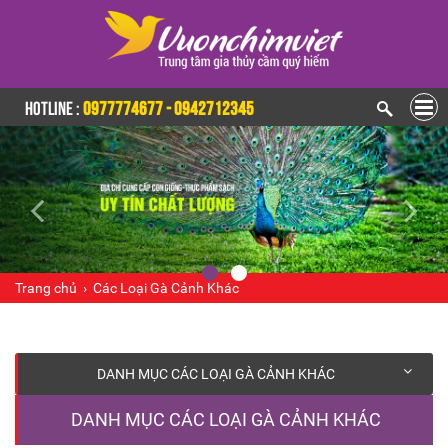
HOTLINE :
0977774677 - 0942712345
Trang chủ
›
Các Loại Gà Cảnh Khác
DANH MỤC CÁC LOẠI GÀ CẢNH KHÁC
DANH MỤC CÁC LOẠI GÀ CẢNH KHÁC