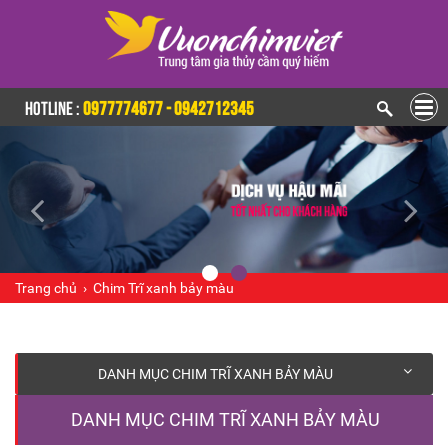
HOTLINE :
0977774677 - 0942712345
Trang chủ
›
Chim Trĩ xanh bảy màu
DANH MỤC CHIM TRĨ XANH BẢY MÀU
DANH MỤC CHIM TRĨ XANH BẢY MÀU