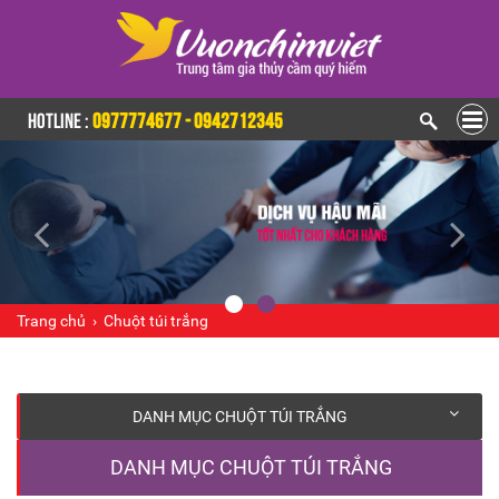
HOTLINE :
0977774677 - 0942712345
Trang chủ
›
Chuột túi trắng
DANH MỤC CHUỘT TÚI TRẮNG
DANH MỤC CHUỘT TÚI TRẮNG