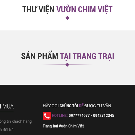
THƯ VIỆN
VƯỜN CHIM VIỆT
SẢN PHẨM
TẠI TRANG TRẠI
I MUA
CHÚNG TÔI
ĐỂ
HÃY GỌI
ĐƯỢC TƯ VẤN
HOTLINE:
0977774677 - 0942712345
ông tin khách hàng
Trang trại Vườn Chim Việt
 đổi trả