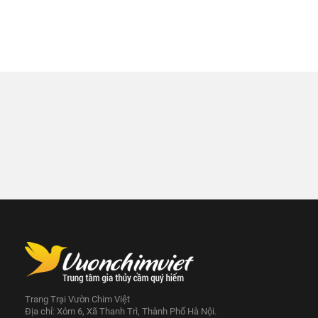
Trang Trại Vườn Chim Việt
Địa chỉ: Xóm 6, Xã Thanh Trì, Thành Phố Hà Nội.