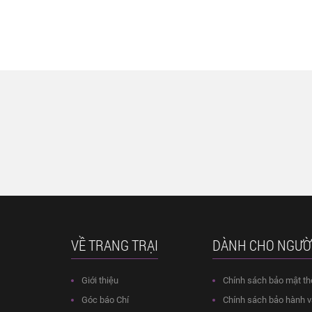
VỀ TRANG TRẠI
DÀNH CHO NGƯỜ
Giới thiệu
Chính sách bảo mật th
Góc báo Chí
Chính sách bảo hành và