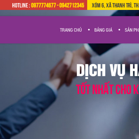
HOTLINE :
0977774677 - 0942712345
Xóm 6, Xã Thanh Trì, T
TRANG CHỦ
BẢNG GIÁ
SẢN P