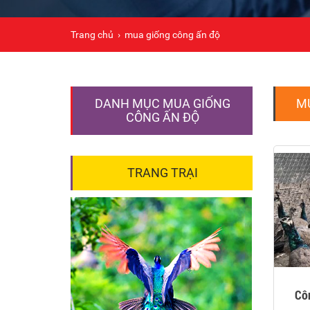
Trang chủ
›
mua giống công ấn độ
DANH MỤC MUA GIỐNG
M
CÔNG ẤN ĐỘ
TRANG TRẠI
Cô