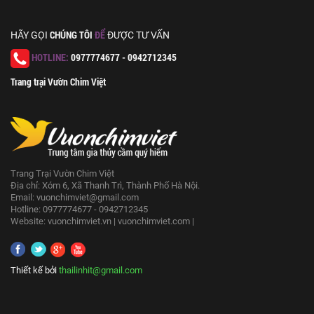
CHÚNG TÔI
ĐỂ
HÃY GỌI
ĐƯỢC TƯ VẤN
HOTLINE:
0977774677 - 0942712345
Trang trại Vườn Chim Việt
Trang Trại Vườn Chim Việt
Địa chỉ: Xóm 6, Xã Thanh Trì, Thành Phố Hà Nội.
Email:
vuonchimviet@gmail.com
Hotline: 0977774677 - 0942712345
Website:
vuonchimviet.vn
|
vuonchimviet.com
|
Thiết kế bởi
thailinhit@gmail.com