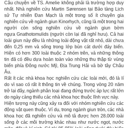
Câu chuyện về TS. Amelie không phải là trường hợp duy
nhất. Nhà nghiên cứu Martin Sørensen tại Bảo tàng Lịch
sử Tự nhiên Đan Mạch là một trong số ít chuyên gia
nghiên cứu về ngành giun Kinorhych, cũng là một trong hai
người còn sống nghiên cứu về ngành giun bờm
ngựa Gnathotomulids (người còn lại đã nghỉ hưu). Cả hai
loài giun này đều là những loài động vật rất nhỏ, dài chưa
đến 0,25 mm và sống trong lớp bùn cát dưới đáy biển.
Hiện có hơn 300 loài thuộc 2 nhóm trên, và những thông
tin đã có đều dựa hoàn toàn vào những thu thập từ vùng
biển phía Đông nước Mỹ, Địa Trung Hải và bờ tây Châu
Âu.
Rất ít các nhà khoa học nghiên cứu các loài mới, đó là lí
do vì sao có rất ít thông tin về chúng. Trong vòng 20 năm
trở lại đây, ngành phân loại đang đứng trước áp lực rất lớn
do ngày càng thiếu các nhà khoa học thuộc lĩnh vực này.
Hiện tượng này cũng xảy ra đối với nhóm nghiên cứu các
động vật quen thuộc. Ví dụ, trong ngành giun tròn, các nhà
khoa học đã nghiên cứu và mô tả được hơn 28.000 loài
sống ở các môi trường khác nhau như nước ngọt, nước