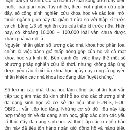
mặn, đất và kí sinh. Có tới 85-95% loài sống dưới đáy biển
thuộc loại giun này. Tuy nhiên, theo một nghiên cứu gần
đây, số công trình nghiên cứu khoa học về các loài mới
thuộc ngành giun này đã giảm 1 nửa so với thập kỉ trước
và chỉ bằng 1/3 số nghiên cứu của thập kỉ trước nữa. Hiện
nay, có khoảng 10.000 – 100.000 loài vẫn chưa được
khám phá và mô tả.
Nguyên nhân giảm số lượng các nhà khoa học phân loại
chính là việc đánh giá thấp đóng góp của họ về cả mặt
khoa học và kinh tế. Bên cạnh đó, việc thay thế một số
phương pháp nghiên cứu lỗi thời, nhưng không đáp ứng
được yêu cầu tỉ mỉ của khoa học ngày nay cũng là nguyên
nhân khiến các nhà khoa học đang dần “tuyệt chủng.”
Số lượng các nhà khoa học làm công tác phân loại vẫn
tiếp tục giảm mặc dù kinh phí hỗ trợ cho các chương trình
đa dạng sinh học và cơ sở dữ liệu như EUNIS, EOL,
OBIS… vẫn tiếp tục tăng. Những cơ sở dữ liệu này tập
hợp thông tin về đa dạng sinh học, giúp xác định các yếu
tố thúc đẩy đa dạng sinh học và thiết lập các ưu tiên bảo
tồn này đã tiêu tốn hàng ngàn giờ đồng hồ và hàng triệu