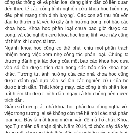
công tác thống kê và phân loại đang giảm dần có liên quan
đến thực tế các công trình nghiên cứu khoa học hiện nay
đều phải mang tính định lượng”. Các con số thu hút vốn
đầu tư thường là yếu tố gây ảnh hưởng trong một báo cáo
khoa học. Khoa học phân loại chưa bao giờ được coi
trọng, và các nghiên cứu khoa học trong lĩnh vực này cũng
rất hiếm khi được tài trợ.
Ngành khoa học cũng có thể phải chịu một phần trách
nhiệm trong việc xem nhẹ công tác phân loại. Chúng ta
thường đánh giá tác động của một báo cáo khoa học dựa
vào số lần được trích dẫn trong các báo cáo khoa học
khác. Tương tự, ảnh hưởng của các nhà khoa học cũng
được đánh giá dựa vào số lần các nghiên cứu của họ
được trích dẫn. Thật không may, các công trình phân loại
rất hiếm khi được trích dẫn, ngay cả khi chúng nên được
trích dẫn.
Giảm số lượng các nhà khoa học phân loại đồng nghĩa với
việc trong tương lai sẽ không còn thế hệ mới các nhà phân
loại học. Đây là một trong những vấn đề mà Tổ chức Khoa
học Tự nhiên đã nhận định. Năm 2014, tổ chức này đã xây
dựng một chương trình thúc đẩy các nghiên cứu phân loại,