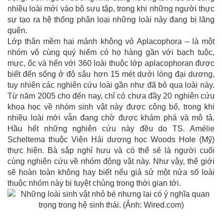
nhiều loài mới vào bộ sưu tập, trong khi những người thực
sự tạo ra hệ thống phân loại những loài này đang bị lãng
quên.
Lớp thân mềm hai mảnh không vỏ Aplacophora – là một
nhóm vô cùng quý hiếm có họ hàng gần với bạch tuộc,
mực, ốc và hến với 360 loài thuộc lớp aplacophoran được
biết đến sống ở độ sâu hơn 15 mét dưới lòng đại dương,
tuy nhiên các nghiên cứu loài gần như đã bỏ qua loài này.
Từ năm 2005 cho đến nay, chỉ có chưa đầy 20 nghiên cứu
khoa học về nhóm sinh vật này được công bố, trong khi
nhiều loài mới vẫn đang chờ được khám phá và mô tả.
Hầu hết những nghiên cứu này đều do TS. Amélie
Scheltema thuộc Viện Hải dương học Woods Hole (Mỹ)
thực hiện. Bà sắp nghỉ hưu và có thể sẽ là người cuối
cùng nghiên cứu về nhóm động vật này. Như vậy, thế giới
sẽ hoàn toàn không hay biết nếu giả sử một nửa số loài
thuộc nhóm này bị tuyệt chủng trong thời gian tới.