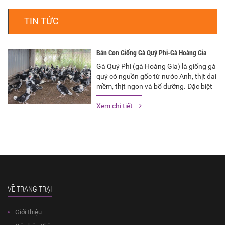
TIN TỨC
Bán Con Giống Gà Quý Phi-Gà Hoàng Gia
Gà Quý Phi (gà Hoàng Gia) là giống gà
quý có nguồn gốc từ nước Anh, thịt dai
mềm, thịt ngon và bổ dưỡng. Đặc biệt
có bộ lông và hình dáng đẹp là một
Xem chi tiết
trong những giống gà quý hiếm được
giới chơi gà cảnh săn lùng nuôi làm…
VỀ TRANG TRẠI
Giới thiệu