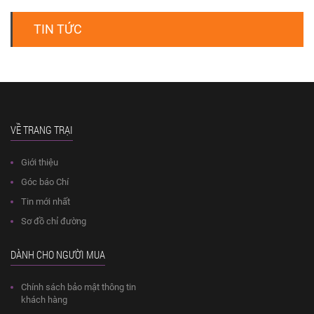
TIN TỨC
VỀ TRANG TRẠI
Giới thiệu
Góc báo Chí
Tin mới nhất
Sơ đồ chỉ đường
DÀNH CHO NGƯỜI MUA
Chính sách bảo mật thông tin
khách hàng