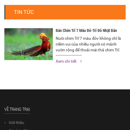
TIN TỨC
Bán Chim Trĩ 7 Màu Đỏ-Trĩ Đỏ Nhật Bản
Nuôi chim Trĩ 7 màu đỏv không chỉ là
niềm vui của nhiều người có mảnh
vườn rộng để thoải mái thả chim Trĩ.
chim Trĩ cảnh lại trở thành phong trào
Xem chi tiết
sôi nổi nhất vì việc chơi chim Trĩ càng
trở nên đặc biệt trong đời sống của
một…
VỀ TRANG TRẠI
Giới thiệu