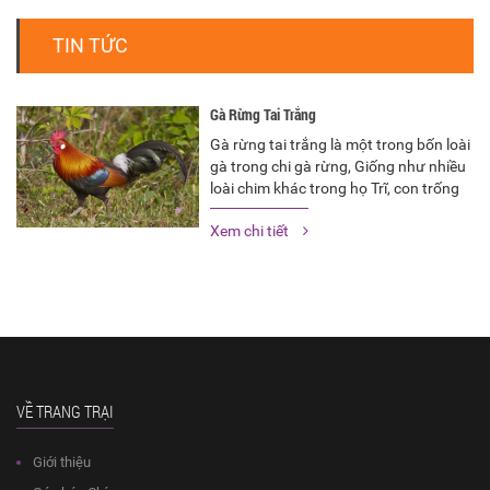
TIN TỨC
Gà Rừng Tai Trắng
Gà rừng tai trắng là một trong bốn loài
gà trong chi gà rừng, Giống như nhiều
loài chim khác trong họ Trĩ, con trống
không tham gia vào việc ấp trứng hay
Xem chi tiết
nuôi nấng các con non có thể sống
độc lập ngay từ khi mới sinh ra. Các…
VỀ TRANG TRẠI
Giới thiệu