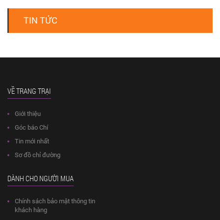
TIN TỨC
VỀ TRANG TRẠI
Giới thiệu
Góc báo Chí
Tin mới nhất
Sơ đồ chỉ đường
DÀNH CHO NGƯỜI MUA
Chính sách bảo mật thông tin
khách hàng