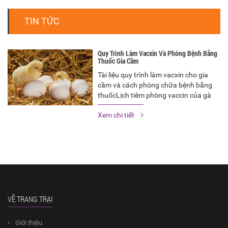
TIN TỨC
Quy Trình Làm Vacxin Và Phòng Bệnh Bằng
Thuốc Gia Cầm
Tài liệu quy trình làm vacxin cho gia
cầm và cách phòng chữa bệnh bằng
thuốc ​Lịch tiêm phòng vaccin của gà
tùy thuộc vào áp lực của từng trại và
Xem chi tiết
từng vùng khác nhau, tuy nhiên bạn có
thể tham khảo lịch tiêm phòng như
sau
VỀ TRANG TRẠI
Giới thiệu