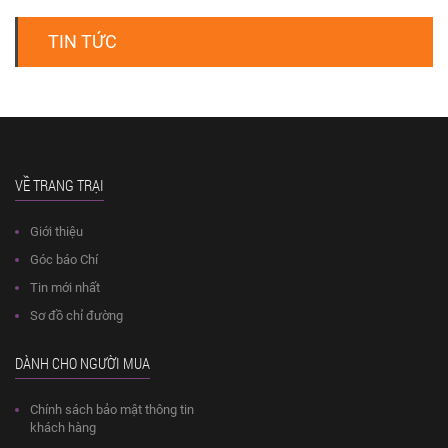
TIN TỨC
VỀ TRANG TRẠI
Giới thiệu
Góc báo Chí
Tin mới nhất
Sơ đồ chỉ đường
DÀNH CHO NGƯỜI MUA
Chính sách bảo mật thông tin
khách hàng