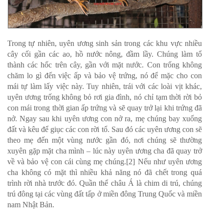
Trong tự nhiên, uyên ương sinh sản trong các khu vực nhiều
cây cối gần các ao, hồ nước nông, đầm lầy. Chúng làm tổ
thành các hốc trên cây, gần với mặt nước. Con trống không
chăm lo gì đến việc ấp và bảo vệ trứng, nó để mặc cho con
mái tự làm lấy việc này. Tuy nhiên, trái với các loài vịt khác,
uyên ương trống không bỏ rơi gia đình, nó chỉ tạm thời rời bỏ
con mái trong thời gian ấp trứng và sẽ quay trở lại khi trứng đã
nở. Ngay sau khi uyên ương con nở ra, mẹ chúng bay xuống
đất và kêu để giục các con rời tổ. Sau đó các uyên ương con sẽ
theo mẹ đến một vùng nước gần đó, nơi chúng sẽ thường
xuyên gặp mặt cha mình – lúc này uyên ương cha đã quay trở
về và bảo vệ con cái cùng mẹ chúng.
[2]
Nếu như uyên ương
cha không có mặt thì nhiều khả năng nó đã chết trong quá
trình rời nhà trước đó. Quần thể châu Á là chim di trú, chúng
trú đông tại các vùng đất tấp ở miền đông Trung Quốc và miền
nam Nhật Bản.