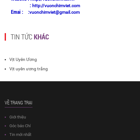
:
http://vuonchimviet.com
Emai : :
vuonchimviet@gmail.com
TIN TỨC
KHÁC
Vịt Uyên Ương
Vịt uyên ương trắng
VỀ TRANG TRẠI
Giới thiệu
Góc báo Chí
Tin mới nhất