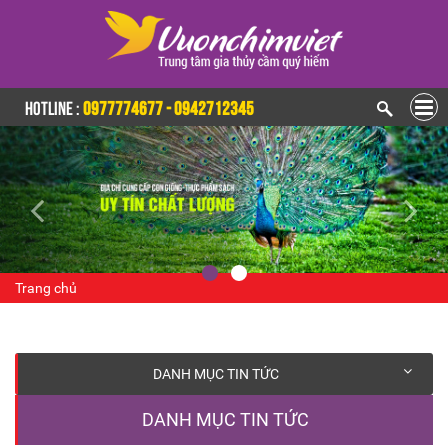
HOTLINE :
0977774677 - 0942712345
Trang chủ
DANH MỤC TIN TỨC
DANH MỤC TIN TỨC