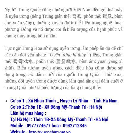
Người Trung Quốc cũng như người Việt Nam đều gọi loài này
là uyên ương (tiếng Trung giản thể: 鸳鸯, phồn thể: 鴛鴦, bính
âm: yuān yāng), thường xuyên được thể hiện trong nghệ thuật
phương Đông và nó được coi là biểu tượng của hạnh phúc và
chung thủy trong hôn nhân.
Tục ngữ Trung Hoa sử dụng uyên ương làm phép ẩn dụ để chỉ
các cặp đôi yêu nhau:
“Uyên ương hí thủy”
(tiếng Trung giản
thể: 鸳鸯戏水, phồn thể: 鴛鴦戲水, bính âm: yuān yāng xì
shǔi). Biểu tượng uyên ương cách điệu hóa cũng được sử
dụng trong các đám cưới của người Trung Quốc. Thời xưa,
những đôi uyên ương được dùng làm quà tặng tại đám cưới ở
Trung Quốc như là biểu tượng của lòng chung thủy
Cơ sở 1 : Xã Nhân Thịnh _ Huyện Lý Nhân – Tỉnh Hà Nam
Cơ sở 2:Thôn 1B- Xã Đông Mỹ-Thanh Trì- Hà Nội
Liên hệ mua hàng :
Tại Hà Nội : Thôn 1B-Xã Đông Mỹ-Thanh Trì -Hà Nội
Mobile : 0977774677 hoặc 0942712345
Website :
http://vuonchimviet.vn