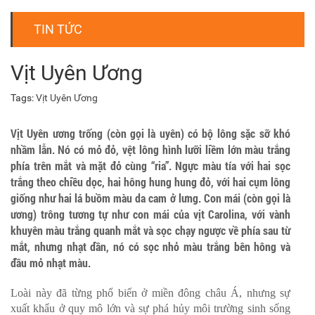
TIN TỨC
Vịt Uyên Ương
Tags:
Vịt Uyên Ương
Vịt Uyên ương trống (còn gọi là uyên) có bộ lông sặc sỡ khó
nhầm lẫn. Nó có mỏ đỏ, vệt lông hình lưỡi liềm lớn màu trắng
phía trên mắt và mặt đỏ cùng “ria”. Ngực màu tía với hai sọc
trắng theo chiều dọc, hai hông hung hung đỏ, với hai cụm lông
giống như hai lá buồm màu da cam ở lưng. Con mái (còn gọi là
ương) trông tương tự như con mái của vịt Carolina, với vành
khuyên màu trắng quanh mắt và sọc chạy ngược về phía sau từ
mắt, nhưng nhạt dần, nó có sọc nhỏ màu trắng bên hông và
đầu mỏ nhạt màu.
Loài này đã từng phổ biến ở miền đông châu Á, nhưng sự
xuất khẩu ở quy mô lớn và sự phá hủy môi trường sinh sống