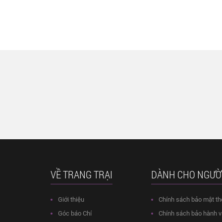
VỀ TRANG TRẠI
DÀNH CHO NGƯỜ
Giới thiệu
Chính sách bảo mật th
Góc báo Chí
Chính sách bảo hành và