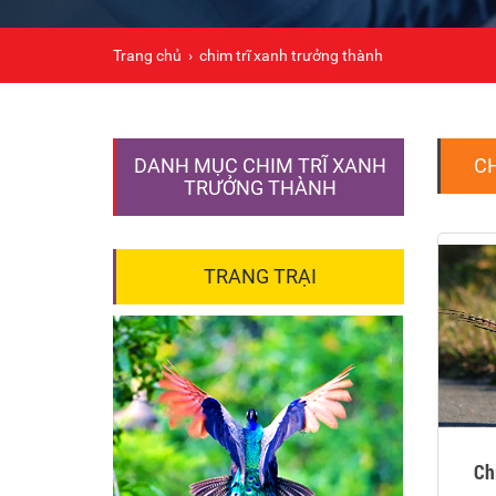
Trang chủ
›
chim trĩ xanh trưởng thành
DANH MỤC CHIM TRĨ XANH
C
TRƯỞNG THÀNH
TRANG TRẠI
Ch