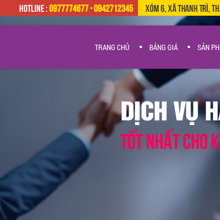
HOTLINE :
0977774677 - 0942712345
Xóm 6, Xã Thanh Trì, T
TRANG CHỦ
BẢNG GIÁ
SẢN P