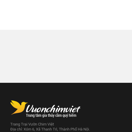
Trang Trại Vườn Chim Việt
Địa chỉ: Xóm 6, Xã Thanh Trì, Thành Phố Hà Nội.