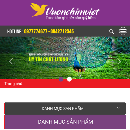
HOTLINE :
0977774677 - 0942712345
Trang chủ
DANH MỤC SẢN PHẨM
DANH MỤC SẢN PHẨM