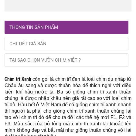
THÔNG TIN SẢN PHẨM
CHI TIẾT GIÁ BÁN
TẠI SAO CHỌN VƯỜN CHIM VIỆT ?
Chim trĩ Xanh
còn gọi là chim trĩ đen là loài chim du nhập từ
Châu âu sang và được thuần hóa để thích nghi với điều
kiện khí hậu nước ta. Đa số giống chim trĩ xanh thuần
chủng là được nhập khẩu nên giá rất cao so với loại chim
trĩ đỏ. Hầu hết ở Việt Nam để có giống chim trĩ xanh nhanh
thì người ta phải cho giống chim trĩ xanh thuần chủng lai
tạo với chim trĩ đỏ để cho ra đời các thế hệ mới F1, F2 và
F3. Màu sắc của bộ lông mà chim trĩ xanh lai khoác lên
mình không đẹp và bắt mắt như giống thuần chủng với lại