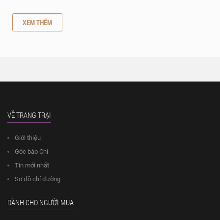
XEM THÊM
VỀ TRANG TRẠI
Giới thiệu
Góc báo Chí
Tin mới nhất
Sơ đồ chỉ đường
DÀNH CHO NGƯỜI MUA