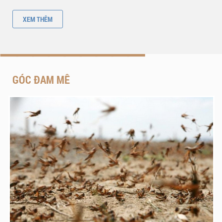
thực phẩm được cung cấp chính từ nơi đây
XEM THÊM
GÓC ĐAM MÊ