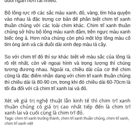
đuôi ngắn hơn rất nhiều.
Bộ lông rực rỡ các sắc màu xanh, đỏ, vàng, tím hòa quyện
vào nhau là đặc trưng cơ bản để phân biệt chim trĩ xanh
thuần chủng với các loài chim khác. Chim trĩ xanh thuần
chủng sở hữu bộ lông màu xanh đậm, trên ngực màu xanh
biếc óng ả. Hơn nữa chúng còn phủ một lớp lông màu cổ
tím óng ánh và cái đuôi dài xinh đẹp màu lá cây.
So với chim trĩ đỏ thì sự khác biệt về màu sắc của lông là
rõ rệt nhất, còn về ngoại hình và trọng lượng thì chúng
tương đương nhau. Ngoài ra, chiều dài của cơ thể chim
cũng là đặc điểm nhận dạng với chim trĩ xanh thuần chủng
thì chiều dài là 80-90 cm, trong khi đó chiều dài 60-70cm là
tối đa đối với cả chim trĩ xanh lai và đỏ.
Xét về giá trị nghệ thuật lẫn kinh tế thì chim trĩ xanh
thuần chủng có giá trị cao nhất tiếp đến là chim trĩ
xanh lai và cuối cùng là chim trĩ đỏ.
Tags:
chim trĩ xanh trưởng thành
,
chim trĩ xanh thuần chủng
,
chim trĩ xanh
,
chim trĩ xanh việt