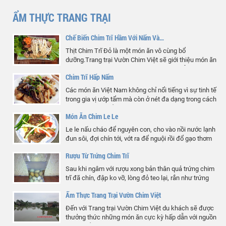
ẨM THỰC TRANG TRẠI
Chế Biến Chim Trĩ Hầm Với Nấm Và…
Thịt Chim Trĩ Đỏ là một món ăn vô cùng bổ
dưỡng.Trang trại Vườn Chim Việt sẽ giới thiệu món ăn
"Chế Biến Chim Trĩ Hầm Với Nấm Và Quả Ôliu" Sau
Chim Trĩ Hấp Nấm
đây là các bước và các nguyên liệu chuẩn bị:
Các món ăn Việt Nam không chỉ nổi tiếng vì sự tinh tế
trong gia vị ướp tẩm mà còn ở nét đa dạng trong cách
kết hợp thực phẩm. Với những nguyên liệu giản dị,
Món Ăn Chim Le Le
thanh mát như nấm, rong biển sẽ đem lại…
Le le nấu cháo để nguyên con, cho vào nồi nước lạnh
đun sôi, đợi chín tới, vớt ra để nguội rồi đổ gạo thơm
vào rồi ninh cho khi cháo chín nhừ. Thịt le le luộc chặt
Rượu Từ Trứng Chim Trĩ
miếng vuông bày ra đĩa gắp chấm…
Sau khi ngâm với rượu xong bản thân quả trứng chim
trĩ đã chín, đập ko vỡ, lòng đỏ teo lại, rắn như trứng
được luộc chín. Rượu được ngâm 1 năm rất êm, có
Ẩm Thực Trang Trại Vườn Chim Việt
mùi thơm nồng say của rượu + trứng, có vị…
Đến với Trang trại Vườn Chim Việt du khách sẽ được
thưởng thức những món ăn cực kỳ hấp dẫn với nguồn