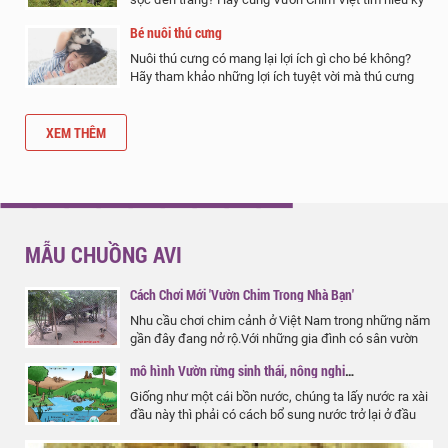
hơn về bộ lông sọc đen trắng của ngựa vằn qua bài
Bé nuôi thú cưng
viết dưới đây
Nuôi thú cưng có mang lại lợi ích gì cho bé không?
Hãy tham khảo những lợi ích tuyệt vời mà thú cưng
mang lại cho trẻ nhỏ được chia sẻ trong bài viết dưới
đây của Vườn Chim Việt.
XEM THÊM
MẪU CHUỒNG AVI
Cách Chơi Mới 'Vườn Chim Trong Nhà Bạn'
Nhu cầu chơi chim cảnh ở Việt Nam trong những năm
gần đây đang nở rộ.Với những gia đình có sân vườn
rộng thì việc bố trí những khu nuôi nhốt rất đơn giản
mô hình Vườn rừng sinh thái, nông nghiệp tự nhiên…
nhưng đối với những diện tích nhỏ quả là một bài…
Giống như một cái bồn nước, chúng ta lấy nước ra xài
đầu này thì phải có cách bổ sung nước trở lại ở đầu
kia nếu không muốn một ngày nào đó chúng ta bị cạn