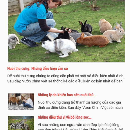
Nuôi thú cưng: Những điều kiện cần có
Để nuôi thú cưng chúng ta cũng cần phải có một số điều kiện nhất định.
Sau đây, Vườn Chim Việt sẽ thống kê các điều kiện cơ bản nhất để bạn
xem xét vấn đề nuôi thú cưng có phù hợp với mình hay…
Những lý do khiến bạn nên nuôi thú…
Nuôi thú cưng đang trở thành xu hướng của các gia
đình có điều kiện. Sau đây, Vườn Chim Việt sẽ mách
bạn là một số lợi ích từ việc nuôi thú cưng để bạn
Những điều thú vị về bộ lông sọc…
tham khảo và cân nhắc chọn cho mình vật nuôi…
Vì sao những con ngựa vằn xinh đẹp lại có bộ lông
sọc đen trắng? Hãy cùng Vườn Chim Việt tìm hiểu kỹ