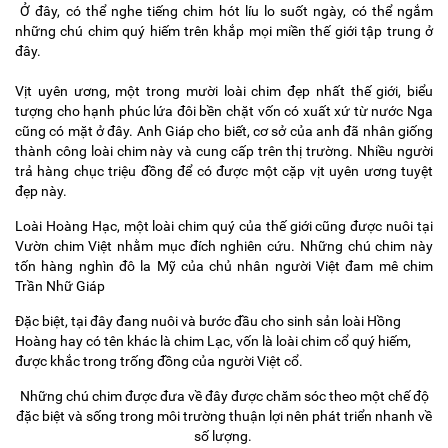
Ở đây, có thể nghe tiếng chim hót líu lo suốt ngày, có thể ngắm
những chú chim quý hiếm trên khắp mọi miền thế giới tập trung ở
đây.
Vịt uyên ương, một trong mười loài chim đẹp nhất thế giới, biểu
tượng cho hạnh phúc lứa đôi bền chặt vốn có xuất xứ từ nước Nga
cũng có mặt ở đây. Anh Giáp cho biết, cơ sở của anh đã nhân giống
thành công loài chim này và cung cấp trên thị trường. Nhiều người
trả hàng chục triệu đồng để có được một cặp vịt uyên ương tuyệt
đẹp này.
Loài Hoàng Hạc, một loài chim quý của thế giới cũng được nuôi tại
Vườn chim Việt nhằm mục đích nghiên cứu. Những chú chim này
tốn hàng nghìn đô la Mỹ của chủ nhân người Việt đam mê chim
Trần Nhữ Giáp
Đặc biệt, tại đây đang nuôi và bước đầu cho sinh sản loài Hồng
Hoàng hay có tên khác là chim Lạc, vốn là loài chim cổ quý hiếm,
được khắc trong trống đồng của người Việt cổ.
Những chú chim được đưa về đây được chăm sóc theo một chế độ
đặc biệt và sống trong môi trường thuận lợi nên phát triển nhanh về
số lượng.