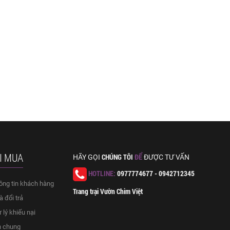
I MUA
CHÚNG TÔI
ĐỂ
HÃY GỌI
ĐƯỢC TƯ VẤN
HOTLINE:
0977774677 - 0942712345
ông tin khách hàng
Trang trại Vườn Chim Việt
 đổi trả
 lý khiếu nại
h chung