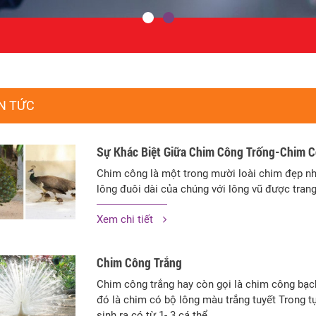
N TỨC
Sự Khác Biệt Giữa Chim Công Trống-Chim C
Chim công là một trong mười loài chim đẹp nh
lông đuôi dài của chúng với lông vũ được trang 
Xem chi tiết
Chim Công Trắng
Chim công trắng hay còn gọi là chim công bạch
đó là chim có bộ lông màu trắng tuyết Trong 
sinh ra có từ 1- 3 cá thể…