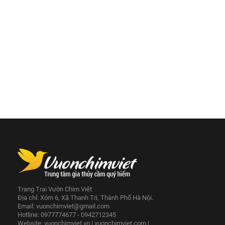
Trang Trại Vườn Chim Việt
Địa chỉ: Xóm 6, Xã Thanh Trì, Thành Phố Hà Nội.
Email:
vuonchimviet@gmail.com
Hotline: 0977774677 - 0942712345
Website:
vuonchimviet.vn
|
vuonchimviet.com
|