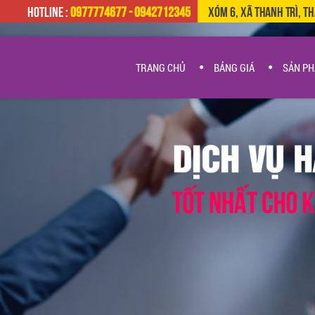
HOTLINE :
0977774677 - 0942712345
Xóm 6, Xã Thanh Trì, T
TRANG CHỦ
BẢNG GIÁ
SẢN P