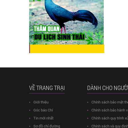
VỀ TRANG TRẠI
DÀNH CHO NGƯỜ
Giới thiệu
Chính sách bảo mật th
Góc báo Chí
Chính sách bảo hành và
Tin mới nhất
Chính sách quy trình xử
Sơ đồ chỉ đường
Chính sách và quy địn