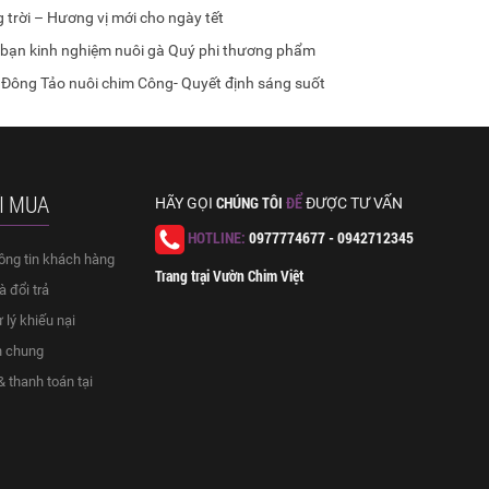
trời – Hương vị mới cho ngày tết
bạn kinh nghiệm nuôi gà Quý phi thương phẩm
 Đông Tảo nuôi chim Công- Quyết định sáng suốt
I MUA
CHÚNG TÔI
ĐỂ
HÃY GỌI
ĐƯỢC TƯ VẤN
HOTLINE:
0977774677 - 0942712345
ông tin khách hàng
Trang trại Vườn Chim Việt
 đổi trả
 lý khiếu nại
h chung
 thanh toán tại