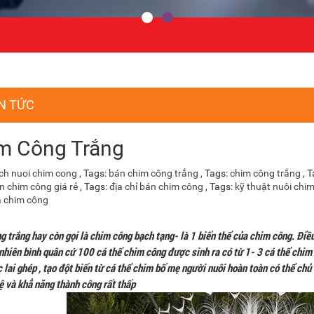
N TỨC
m Công Trắng
ch nuoi chim cong
, Tags:
bán chim công trắng
, Tags:
chim công trắng
, 
n chim công giá rẻ
, Tags:
địa chỉ bán chim công
, Tags:
kỹ thuật nuôi chi
á chim công
 trắng hay còn gọi là chim công bạch tạng- là 1 biến thể của chim công. Điều
nhiên bình quân cứ 100 cá thể chim công được sinh ra có từ 1- 3 cá thể chim 
 lai ghép , tạo đột biến từ cá thể chim bố mẹ người nuôi hoàn toàn có thể ch
lệ và khẳ năng thành công rất thấp