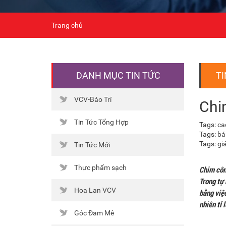
Trang chủ
DANH MỤC TIN TỨC
TI
VCV-Báo Trí
Chi
Tin Tức Tổng Hợp
Tags:
ca
Tags:
bá
Tags:
gi
Tin Tức Mới
Thực phẩm sạch
Chim công
Trong tự 
Hoa Lan VCV
bằng việc
nhiên tỉ 
Góc Đam Mê