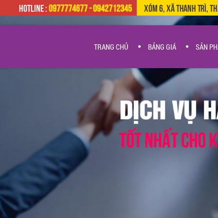
HOTLINE :
0977774677 - 0942712345
Xóm 6, Xã Thanh Trì, T
TRANG CHỦ
BẢNG GIÁ
SẢN P