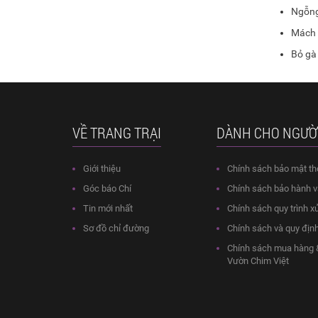
Ngỗng 
Mách 
Bỏ gà
VỀ TRANG TRẠI
DÀNH CHO NGƯỜ
Giới thiệu
Chính sách bảo mật th
Góc báo Chí
Chính sách bảo hành và
Tin mới nhất
Chính sách quy trình xử
Sơ đồ chỉ đường
Chính sách và quy địn
Chính sách mua hàng &
Vườn Chim Việt