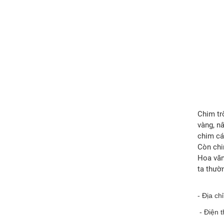
Chim tr
vàng, n
chim cá
Còn chi
Hoa văn
ta thườ
- Địa ch
- Điện 