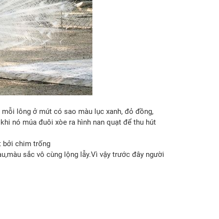
, mỗi lông ở mút có sao màu lục xanh, đỏ đồng,
khi nó múa đuôi xòe ra hình nan quạt để thu hút
 bởi chim trống
u,màu sắc vô cùng lộng lẫy.Vì vậy trước đây người