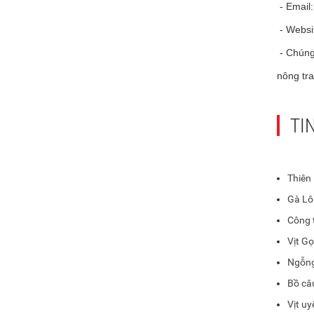
- Email
- Websi
- Chúng 
nông tra
TI
Thiên
Gà Lô
Công 
Vịt Gọ
Ngỗng
Bồ câ
Vịt u