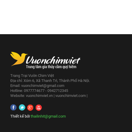
Trang Trại Vườn Chim Việt
Địa chỉ: Xóm 6, Xã Thanh Trì, Thành Phố Hà Nội.
Email:
vuonchimviet@gmail.com
Hotline: 0977774677 - 0942712345
Website:
vuonchimviet.vn
|
vuonchimviet.com
|
Thiết kế bởi
thailinhit@gmail.com