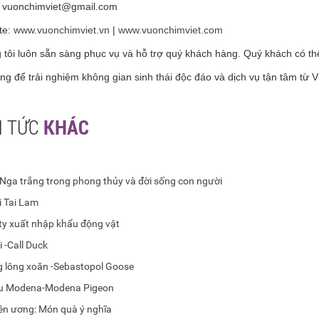
:
vuonchimviet@gmail.com
te:
www.vuonchimviet.vn
|
www.vuonchimviet.com
tôi luôn sẵn sàng phục vụ và hỗ trợ quý khách hàng. Quý khách có thể 
ng để trải nghiệm không gian sinh thái độc đáo và dịch vụ tận tâm từ 
N TỨC
KHÁC
 Nga trắng trong phong thủy và đời sống con người
i Tai Lam
ty xuất nhập khẩu động vật
i -Call Duck
 lông xoăn -Sebastopol Goose
u Modena-Modena Pigeon
yên ương: Món quà ý nghĩa