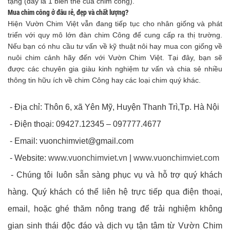
tạng (đây là 1 biến thể của chim công).
Mua chim công ở đâu rẻ, đẹp và chất lượng?
Hiện Vườn Chim Việt vẫn đang tiếp tục cho nhân giống và phát
triển với quy mô lớn đàn chim Công để cung cấp ra thị trường.
Nếu bạn có nhu cầu tư vấn về kỹ thuật nôi hay mua con giống về
nuôi chim cảnh hãy đến với Vườn Chim Việt. Tại đây, bạn sẽ
được các chuyên gia giàu kinh nghiệm tư vấn và chia sẻ nhiều
thông tin hữu ích về chim Công hay các loại chim quý khác.
- Địa chỉ: Thôn 6, xã Yên Mỹ, Huyện Thanh Trì,Tp. Hà Nội
- Điện thoại: 09427.12345 – 097777.4677
- Email:
vuonchimviet@gmail.com
- Website:
www.vuonchimviet.vn
|
www.vuonchimviet.com
- Chúng tôi luôn sẵn sàng phục vụ và hỗ trợ quý khách
hàng. Quý khách có thể liên hệ trực tiếp qua điện thoại,
email, hoặc ghé thăm nông trang để trải nghiệm không
gian sinh thái độc đáo và dịch vụ tận tâm từ Vườn Chim