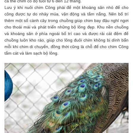
cá thể chim có độ tuổi từ 6 đến 12 tháng.
Lưu ý khi nuôi chim Công phải để một khoảng sân nhỏ để cho
công được tự do nhảy múa, vận động và tắm nắng. Nên bố trí
thêm một số cành cây trong chuồng giúp chim bay đậu nghỉ ngơi
cho thoải mái và phát triển những bộ lông đẹp. Khu nền chuồng
và khoảng sân ở phía ngoài bố trí cao và được rải cát đệm để
chuồng luôn kho ráo, giúp cho lông đuôi chim không bị dính bẩn
mỗi khi chim di chuyển, đồng thời cũng là chỗ để cho chim Công
tắm cát và làm sạch bộ lông.