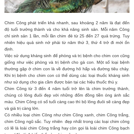
Chim Công phát triển khá nhanh, sau khoảng 2 năm là đạt đến
độ tuổi trưởng thành và cho khả năng sinh sản. Mỗi năm Công
chỉ sinh sản 1 lần, mỗi lần chim đẻ từ 25 đến 27 quả trứng. Tuy
nhiên hiệu quả sinh nở phải từ năm thứ 3, thứ 4 trở đi mới ổn
định.
Việc sử dụng kháng sinh để phòng và trị bệnh cho chim con cũng
giống như việc phòng và trị bệnh cho gà con. Một số loại bệnh
thường gặp ở chim con là về đường hô hấp và đường tiêu chảy.
Khi trị bệnh cho chim con có thể dùng các loại thuốc kháng sinh
như sử dụng cho gia cầm được bán tại các hiệu thuốc thú y.
Chim Công từ 3 đến 4 năm tuổi trở lên là chim trưởng thành,
chúng có lông đuôi đẹp với những đốm đồng tiền óng ánh sắc
màu. Chim Công có số tuổi càng cao thì bộ lông đuôi sẽ càng đẹp
và giá trị càng lớn.
Có nhiều loại chim Công như chim Công xanh, chim Công trắng,
chim Công ngũ sắc. Tuy nhiên đẹp nhất trong các loại chim công
có lẽ là loài chim Công trắng hay còn gọi là loài chim Công bạch