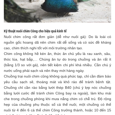
Kỹ thuật nuôi chim Công cho hiệu quả kinh tế
Nuôi chim công rất đơn giản (dễ như nuôi gà): Do là loài có
nguồn gốc hoang dã nên chim rất dễ sống và có sức đề kháng
cao, chim thích nghi tốt với môi trường nhân tạo.
Chim công không hề kén ăn, thức ăn chủ yếu là rau xanh, sâu,
thóc lúa, hạt bắp,… Chúng ăn tự do trong chuồng và ăn rất ít
(bằng 1/3 so với gà), nên tiết kiệm chi phí khá nhiều. Cần chú ý
nước uống phải sạch và nên thay mới hàng ngày.
Chuồng trại nuôi chim cũng không quá phức tạp, chỉ cần đảm bảo
yêu cầu sạch sẽ, thoáng mát và khô ráo để tránh bệnh tật.
Chuồng chỉ cần rào bằng lưới thép B40 (chú ý lợp nóc chuồng
bằng lưới cước để tránh chim Công bay ra ngoài), làm khu mái
che trong chuồng phòng khi mưa nắng chim có chễ trú. Độ rộng
hẹp của chuồng phụ thuộc số cá thể nuôi, một chuồng có thể
nuôi từ 4 đến 6 cá thể chim Công trưởng thành, hoặc 10 đến 15