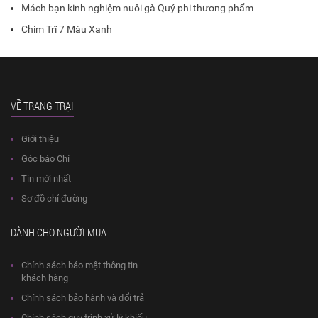
Mách bạn kinh nghiệm nuôi gà Quý phi thương phẩm
Chim Trĩ 7 Màu Xanh
VỀ TRANG TRẠI
Giới thiệu
Góc báo Chí
Tin mới nhất
Sơ đồ chỉ đường
DÀNH CHO NGƯỜI MUA
Chính sách bảo mật thông tin
khách hàng
Chính sách bảo hành và đổi trả
Chính sách quy trình xử lý khiếu