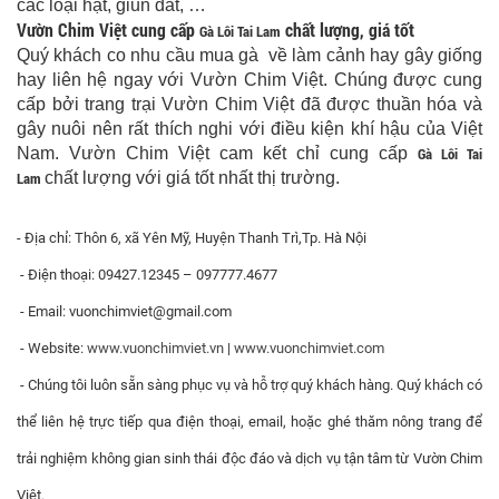
các loại hạt, giun đất, …
Vườn Chim Việt cung cấp
chất lượng, giá tốt
Gà Lôi Tai Lam
Quý khách co nhu cầu mua gà về làm cảnh hay gây giống
hay liên hệ ngay với Vườn Chim Việt. Chúng được cung
cấp bởi trang trại Vườn Chim Việt đã được thuần hóa và
gây nuôi nên rất thích nghi với điều kiện khí hậu của Việt
Nam. Vườn Chim Việt cam kết chỉ cung cấp
Gà Lôi Tai
Lam
chất lượng với giá tốt nhất thị trường.
- Địa chỉ: Thôn 6, xã Yên Mỹ, H
uyện Thanh Trì,Tp. Hà Nội
- Điện thoại: 09427.
12
345 – 097777.
4
677
- Email:
vuonchimviet@gmail.com
- Website:
www.vuonchimviet.vn
|
www.vuonchimviet.com
- Chúng tôi luôn sẵn sàng phục vụ và hỗ trợ quý khách hàng. Quý khách có
thể liên hệ trực tiếp qua điện thoại, email, hoặc ghé thăm nông trang để
trải nghiệm không gian sinh thái độc đáo và dịch vụ tận tâm từ Vườn Chim
Việt.