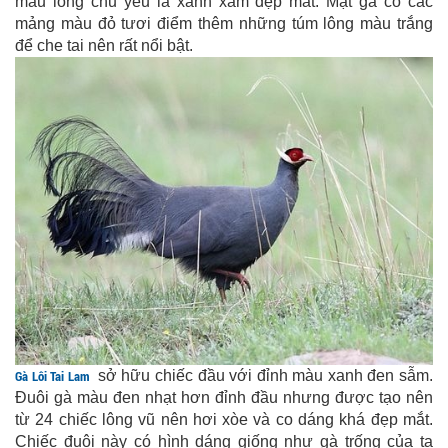
màu lông chủ yếu là xanh xám đẹp mắt. Mặt gà có các
mảng màu đỏ tươi điểm thêm những túm lông màu trắng
để che tai nên rất nổi bật.
Gà Lôi Tai Lam
sở hữu chiếc đầu với đỉnh màu xanh đen sẫm.
Đuôi gà màu đen nhạt hơn đỉnh đầu nhưng được tạo nên
từ 24 chiếc lông vũ nên hơi xòe và co dáng khá đẹp mắt.
Chiếc đuôi này có hình dáng giống như gà trống của ta