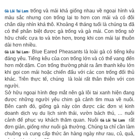
Gà Lôi Tai Lam
trống và mái khá giống nhau về ngoại hình và
màu sắc nhưng con trống lại to hơn con mái và có đôi
chân dày nhìn khá thô. Khoảng 4 tháng tuổi là chúng ta đã
có thể phân biệt được gà trống và gà mái. Con trống sở
hữu chiếc cựa to và tròn hơn, trong khi con mái lại thuôn
dài hơn nhiều.
Gà Lôi Tai Lam-
Blue Eared Pheasants là loài gà có tiếng kêu
đáng yêu. Tiếng kêu của con trống lớn và có thể vang đến
hơn một dặm. Con trống thường phát ra âm thanh kêu lớn
khi gọi con mái hoặc chiến đấu với các con trống đối thủ
khác. Trên thực tế, chúng là loài rất thân thiện với con
người.
Sở hữu ngoại hình đẹp mắt nên gà lôi tai xanh hiện đang
được những người yêu chim gà cảnh tìm mua về nuôi.
Bên cạnh đó, giống gà này còn được các đơn vị kinh
doanh dịch vụ du lịch sinh thái, vườn bách thú, … nuôi
cảnh để phục vụ khách thăm quan. Nuôi
Gà Lôi Tai Lam
rất
đơn giản, giống như nuôi gà thường. Chúng ta chỉ cần làm
chuồng và cung cấp thức ăn hàng ngày như rau, củ, quả,