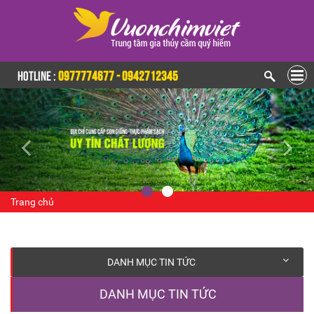
HOTLINE :
0977774677 - 0942712345
Trang chủ
DANH MỤC TIN TỨC
DANH MỤC TIN TỨC