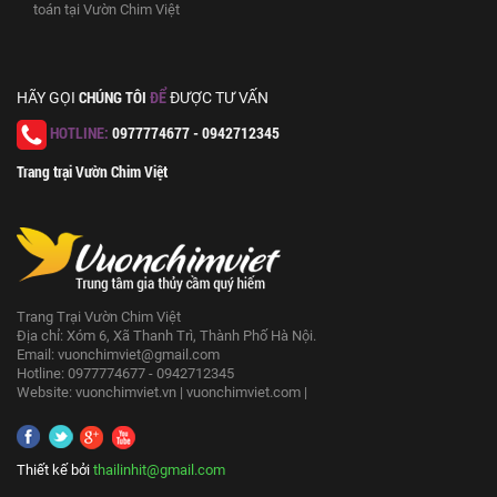
toán tại Vườn Chim Việt
CHÚNG TÔI
ĐỂ
HÃY GỌI
ĐƯỢC TƯ VẤN
HOTLINE:
0977774677 - 0942712345
Trang trại Vườn Chim Việt
Trang Trại Vườn Chim Việt
Địa chỉ: Xóm 6, Xã Thanh Trì, Thành Phố Hà Nội.
Email:
vuonchimviet@gmail.com
Hotline: 0977774677 - 0942712345
Website:
vuonchimviet.vn
|
vuonchimviet.com
|
Thiết kế bởi
thailinhit@gmail.com