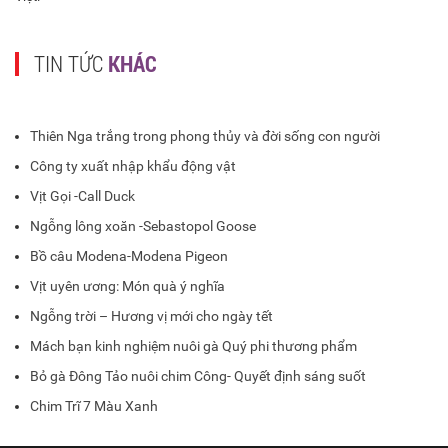
TIN TỨC
KHÁC
Thiên Nga trắng trong phong thủy và đời sống con người
Công ty xuất nhập khẩu động vật
Vịt Gọi -Call Duck
Ngỗng lông xoăn -Sebastopol Goose
Bồ câu Modena-Modena Pigeon
Vịt uyên ương: Món quà ý nghĩa
Ngỗng trời – Hương vị mới cho ngày tết
Mách bạn kinh nghiệm nuôi gà Quý phi thương phẩm
Bỏ gà Đông Tảo nuôi chim Công- Quyết định sáng suốt
Chim Trĩ 7 Màu Xanh