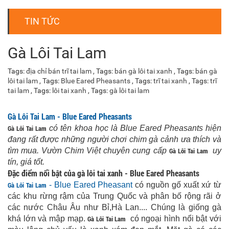
TIN TỨC
Gà Lôi Tai Lam
Tags:
địa chỉ bán trĩ tai lam
, Tags:
bán gà lôi tai xanh
, Tags:
bán gà
lôi tai lam
, Tags:
Blue Eared Pheasants
, Tags:
trĩ tai xanh
, Tags:
trĩ
tai lam
, Tags:
lôi tai xanh
, Tags:
gà lôi tai lam
Gà Lôi Tai Lam - Blue Eared Pheasants
Gà Lôi Tai Lam
có tên khoa học là Blue Eared Pheasants hiện
đang rất được những người chơi chim gà cảnh ưa thích và
tìm mua. Vườn Chim Việt chuyên cung cấp
Gà Lôi Tai Lam
uy
tín, giá tốt.
Đặc điểm nổi bật của
gà lôi tai xanh - Blue Eared Pheasants
Gà Lôi Tai Lam
- Blue Eared Pheasant
có nguồn gố xuất xứ từ
các khu rừng rậm của Trung Quốc và phân bố rộng rãi ở
các nước Châu Âu như Bỉ,Hà Lan.... Chúng là giống gà
khá lớn và mập mạp.
Gà Lôi Tai Lam
có ngoại hình nổi bật với