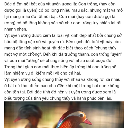
Đặc điểm nổi bật của vịt uyên ương là: Con trống, (hay còn
được gọi là uyên) có bộ lông nhiều màu sắc, nhưng mắt và mỏ
lại mang màu đỏ rất nổi bật. Con mái (hay còn được gọi là
ương) có bộ lông không sặc sỡ như con trống tuy nhiên lại rất
nhanh nhẹn.
Vịt uyên ương được xem là loài vịt xinh đẹp nhất bởi chúng sở
hữu bộ lông sặc sỡ và quyến rũ. Bên cạnh đó, loài vịt này còn
mang đặc tính sinh hoạt rất đặc biệt theo cách “chung thủy
một vợ một chồng”. Đến khi đã trưởng thành, con trống “uyên”
và con mái “ương” sẽ chung sống với nhau suốt cuộc đời.
Trong thời gian con mái thực hiện ấp trứng thì con trống sẽ
làm nhiệm vụ đi kiếm mồi về cho cả hai.
Vịt uyên ương sống chung thủy với nhau và không rời xa nhau
ở bất cứ thời điểm nào cho đến khi một trong hai con không
còn tồn tại. Bởi đặc tính đó nên vịt uyên ương được xem là
biểu tượng của tình yêu chung thủy và hạnh phúc bền lâu.