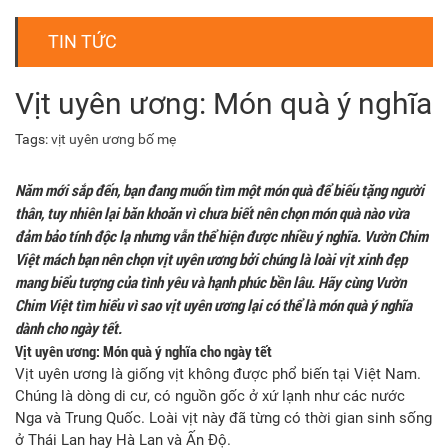
TIN TỨC
Vịt uyên ương: Món quà ý nghĩa
Tags:
vịt uyên ương bố mẹ
Năm mới sắp đến, bạn đang muốn tìm một món quà để biếu tặng người
thân, tuy nhiên lại băn khoăn vì chưa biết nên chọn món quà nào vừa
đảm bảo tính độc lạ nhưng vẫn thể hiện được nhiều ý nghĩa. Vườn Chim
Việt mách bạn nên chọn vịt uyên ương bởi chúng là loài vịt xinh đẹp
mang biểu tượng của tình yêu và hạnh phúc bền lâu. Hãy cùng Vườn
Chim Việt tìm hiểu vì sao
vịt uyên ương lại có thể là món quà ý nghĩa
dành cho ngày tết.
Vịt uyên ương: Món quà ý nghĩa cho ngày tết
Vịt uyên ương là giống vịt không được phổ biến tại Việt Nam.
Chúng là dòng di cư, có nguồn gốc ở xứ lạnh như các nước
Nga và Trung Quốc. Loài vịt này đã từng có thời gian sinh sống
ở Thái Lan hay Hà Lan và Ấn Độ.