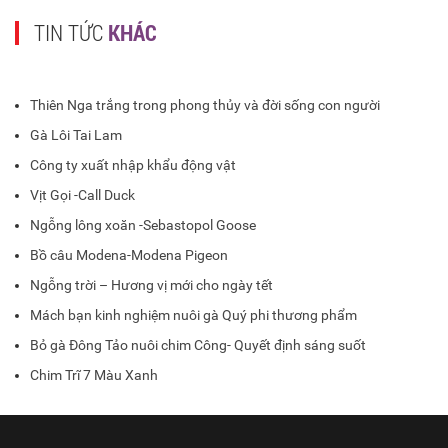
TIN TỨC
KHÁC
Thiên Nga trắng trong phong thủy và đời sống con người
Gà Lôi Tai Lam
Công ty xuất nhập khẩu động vật
Vịt Gọi -Call Duck
Ngỗng lông xoăn -Sebastopol Goose
Bồ câu Modena-Modena Pigeon
Ngỗng trời – Hương vị mới cho ngày tết
Mách bạn kinh nghiệm nuôi gà Quý phi thương phẩm
Bỏ gà Đông Tảo nuôi chim Công- Quyết định sáng suốt
Chim Trĩ 7 Màu Xanh