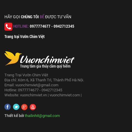
CHÚNG TÔI
ĐỂ
HÃY GỌI
ĐƯỢC TƯ VẤN
HOTLINE:
0977774677 - 0942712345
Trang trại Vườn Chim Việt
Trang Trại Vườn Chim Việt
Địa chỉ: Xóm 6, Xã Thanh Trì, Thành Phố Hà Nội.
Email:
vuonchimviet@gmail.com
Hotline: 0977774677 - 0942712345
Website:
vuonchimviet.vn
|
vuonchimviet.com
|
Thiết kế bởi
thailinhit@gmail.com