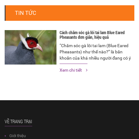
TIN TỨC
Cách chăm sóc gà lôi tai lam Blue Eared
Pheasants đơn giản, hiệu quả
“Chăm sóc gà lôi tai lam (Blue Eared
Pheasants) như thế nào?” là băn
khoăn của khá nhiều người đang có ý
định nuôi chúng để làm cảnh. Dưới
Xem chi tiết
đây, Vườn Chim Việt sẽ chia sẻ kiến
thức chăm sóc gà lôi tai lam cảnh
mang lại hiệu quả nhất.
VỀ TRANG TRẠI
Giới thiệu