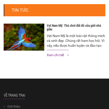
TIN TỨC
Vẹt Nam Mỹ: Thú chơi đắt đỏ của giới nhà
giàu
Vẹt Nam Mỹ là một loài vật thông minh
và xinh đẹp. Chúng rất ham học hỏi. Vì
vậy, nếu được huấn luyện và đào tạo
đúng cách, vẹt Nam Mỹ sẽ cho chúng
Xem chi tiết
ta nhiều bất ngờ với tài ăn nói rất giỏi.
Bên cạnh đó, những con vẹt…
VỀ TRANG TRẠI
Giới thiệu