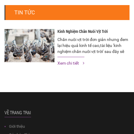
TIN TỨC
Kinh Nghiệm Chăn Nuôi Vịt Trời
Chăn nuôi vịt trời đơn giản nhưng đem
lại hiệu quả kinh tế cao,tài liệu 'kinh
nghiệm chăn nuôi vịt trời' sau đây sẽ
hướng dẫn đầy đủ kỹ thuật nuôi chăm
Xem chi tiết
sóc và làm chuồng trại chăn nuôi vịt
trời
VỀ TRANG TRẠI
Giới thiệu