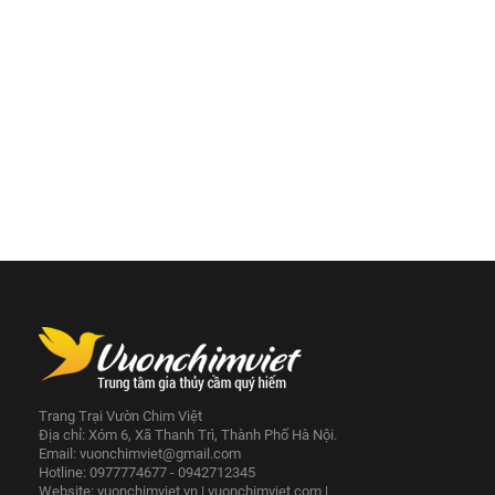
Trang Trại Vườn Chim Việt
Địa chỉ: Xóm 6, Xã Thanh Trì, Thành Phố Hà Nội.
Email:
vuonchimviet@gmail.com
Hotline: 0977774677 - 0942712345
Website:
vuonchimviet.vn
|
vuonchimviet.com
|