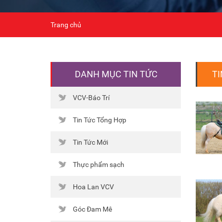
Trang chủ
DANH MỤC TIN TỨC
TI
VCV-Báo Trí
Tin Tức Tổng Hợp
Tin Tức Mới
Thực phẩm sạch
Hoa Lan VCV
Góc Đam Mê