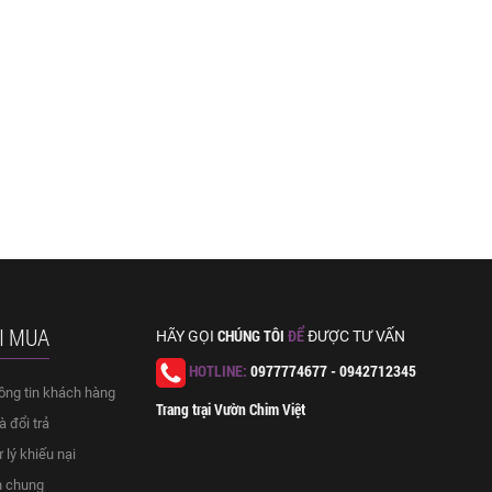
I MUA
CHÚNG TÔI
ĐỂ
HÃY GỌI
ĐƯỢC TƯ VẤN
HOTLINE:
0977774677 - 0942712345
ông tin khách hàng
Trang trại Vườn Chim Việt
 đổi trả
 lý khiếu nại
h chung