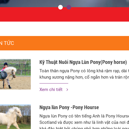
N TỨC
Kỹ Thuật Nuôi Ngựa Lùn Pony(Pony horse)
Toàn thân ngựa Pony có lông khá rậm rạp, dài
khung xương nặng hơn, cổ ngắn hơn và trán rộ
Xem chi tiết
Ngựa lùn Pony -Pony Hourse
Ngựa lùn Pony có tên tiếng Anh là Pony Hours
Scotland và được xem như là linh vật của nơi 
khá đặc biệt bởi chúng nhỏ hơn những loài ng