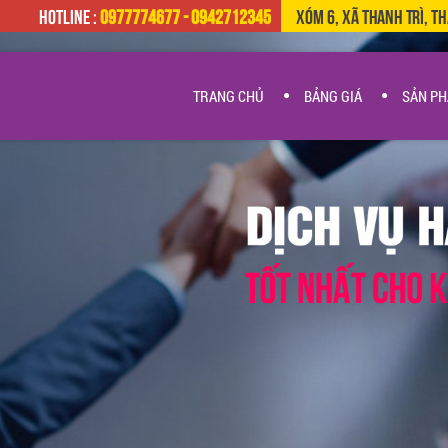
HOTLINE :
0977774677 - 0942712345
Xóm 6, Xã Thanh Trì, T
TRANG CHỦ
BẢNG GIÁ
SẢN P