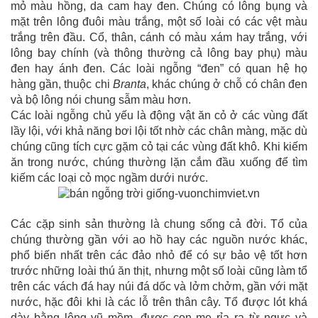
mỏ màu hồng, da cam hay đen. Chúng có lông bụng và
mặt trên lông đuôi màu trắng, một số loài có các vệt màu
trắng trên đầu. Cổ, thân, cánh có màu xám hay trắng, với
lông bay chính (và thông thường cả lông bay phụ) màu
đen hay ánh đen. Các loài ngỗng “đen” có quan hệ họ
hàng gần, thuộc chi
Branta
, khác chúng ở chỗ có chân đen
và bộ lông nói chung sẫm màu hơn.
Các loài ngỗng chủ yếu là động vật ăn cỏ ở các vùng đất
lầy lội, với khả năng bơi lội tốt nhờ các chân màng, mặc dù
chúng cũng tích cực gặm cỏ tại các vùng đất khô. Khi kiếm
ăn trong nước, chúng thường lặn cắm đầu xuống để tìm
kiếm các loại cỏ mọc ngầm dưới nước.
Các cặp sinh sản thường là chung sống cả đời. Tổ của
chúng thường gần với ao hồ hay các nguồn nước khác,
phổ biến nhất trên các đảo nhỏ để có sự bảo vệ tốt hơn
trước những loài thú ăn thịt, nhưng một số loài cũng làm tổ
trên các vách đá hay núi đá dốc và lởm chởm, gần với mặt
nước, hặc đôi khi là các lỗ trên thân cây. Tổ được lót khá
dày bằng lông vũ mềm, được con mẹ rỉa ra từ ngực và