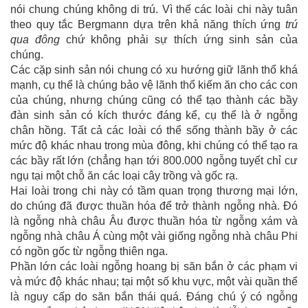
nói chung chúng không di trú. Vì thế các loài chi này tuân
theo quy tắc Bergmann dựa trên khả năng thích ứng
trú
qua đông
chứ không phải sự thích ứng sinh sản của
chúng.
Các cặp sinh sản nói chung có xu hướng giữ lãnh thổ khá
mạnh, cụ thể là chúng bảo vệ lãnh thổ kiếm ăn cho các con
của chúng, nhưng chúng cũng có thể tạo thành các bầy
đàn sinh sản có kích thước đáng kể, cụ thể là ở ngỗng
chân hồng. Tất cả các loài có thể sống thành bầy ở các
mức độ khác nhau trong mùa đông, khi chúng có thể tạo ra
các bầy rất lớn (chẳng hạn tới 800.000 ngỗng tuyết chỉ cư
ngụ tại một chỗ ăn các loại cây trồng và gốc rạ.
Hai loài trong chi này có tầm quan trọng thương mại lớn,
do chúng đã được thuần hóa để trở thành ngỗng nhà. Đó
là ngỗng nhà châu Âu được thuần hóa từ ngỗng xám và
ngỗng nhà châu Á cùng một vài giống ngỗng nhà châu Phi
có ngồn gốc từ ngỗng thiên nga.
Phần lớn các loài ngỗng hoang bị săn bắn ở các phạm vi
và mức độ khác nhau; tại một số khu vực, một vài quần thể
là nguy cấp do săn bắn thái quá. Đáng chú ý có ngỗng