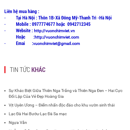
Liên hệ mua hàng :
· Tại Hà Nội : Thôn 1B-Xã Đông Mỹ-Thanh Trì -Hà Nội
· Mobile : 0977774677 hoặc 0942712345
· Website :
http://vuonchimviet.vn
Hoặc :
http://vuonchimviet.com
· Emai :
vuonchimviet@gmail.com
TIN TỨC
KHÁC
Sự Khác Biệt Giữa Thiên Nga Trắng và Thiên Nga Đen – Hai Cực
Đối Lập Của Vẻ Đẹp Hoàng Gia
Vịt Uyên Ương – Điểm nhấn độc đáo cho khu vườn sinh thái
Lạc Đà Hai Bướu-Lạc Đà Sa mạc
Ngựa Vằn