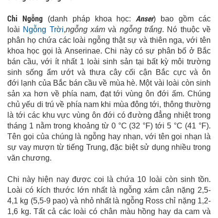
Chi Ngỗng
Anser
(danh pháp khoa học:
) bao gồm các
loài
Ngỗng Trời
,
ngỗng xám
và
ngỗng trắng
. Nó thuộc về
phân họ chứa các loài ngỗng thật sự và thiên nga, với tên
khoa học gọi là Anserinae. Chi này có sự phân bố ở Bắc
bán cầu, với ít nhất 1 loài sinh sản tại bất kỳ môi trường
sinh sống ẩm ướt và thưa cây cối cận Bắc cực và ôn
đới lạnh của Bắc bán cầu về mùa hè. Một vài loài còn sinh
sản xa hơn về phía nam, đạt tới vùng ôn đới ấm. Chúng
chủ yếu di trú về phía nam khi mùa đông tới, thông thường
là tới các khu vực vùng ôn đới có đường đẳng nhiệt trong
tháng 1 nằm trong khoảng từ 0 °C (32 °F) tới 5 °C (41 °F).
Tên gọi của chúng là ngỗng hay nhạn, với tên gọi nhạn là
sự vay mượn từ tiếng Trung, đặc biệt sử dụng nhiều trong
văn chương.
Chi này hiện nay được coi là chứa 10 loài còn sinh tồn.
Loài có kích thước lớn nhất là ngỗng xám cân nặng 2,5-
4,1 kg (5,5-9 pao) và nhỏ nhất là ngỗng Ross chỉ nặng 1,2-
1,6 kg. Tất cả các loài có chân màu hồng hay da cam và