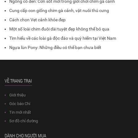
Ngỗng cổ đen: Cơn sốt mới trong giới chơi chim gà cảnh
Cung cấp con giống chim gà cảnh, vật nuôi thú cưng
Cách chọn Vẹt cảnh khỏe đẹp
Một số loài chim đuôi dài tuyệt đẹp không thể bỏ qua
Tìm hiểu về các loài gà độc đáo và quý hiếm tại Việt Nam
​Ngựa lùn Pony: Những điều có thể bạn chưa biết
VỀ TRANG TRẠI
Giới thiệu
Góc báo Chí
Tin mới nhất
Sơ đồ chỉ đường
DÀNH CHO NGƯỜI MUA