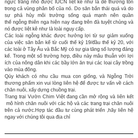
ngực trắng nhỏ được IUCN liệt kê như là dễ thương tổn
trong cả vùng phân bố của nó. Do săn bắn thái quá và do
sự phá hủy môi trường sống quá mạnh nên quần
thể ngỗng thiên nga hiện nay đang trên đà tuyệt chủng và
nó được liệt kê như là loài nguy cấp.
Các loài ngỗng khác được hưởng lợi từ sự giảm xuống
của việc săn bắn kể từ cuối thế kỷ 19/đầu thế kỷ 20, với
các loài ở Tây Âu và Bắc Mỹ có sự gia tăng số lượng đáng
kể. Trong một số trường hợp, điều này mâu thuẫn với lợi
ích của nông dân khi các bầy lớn ăn trụi các loại cây trồng
vào mùa đông.
Qúy khách có nhu cầu mua con giống, và Ngỗng Trời
thương phẩm xin vui lòng liên hệ để được tư vấn về cách
chăn nuôi, xấy dựng chuồng trại.
Trang trại Vườn Chim Việt đang cần mở rộng và liên kết
mô hình chăn nuôi với các hộ và các trang trại chăn nuôi
trên cả nước.Hợp tác đầu tư cùng phát triển ,hãy liên hệ
ngay với chúng tôi qua địa chỉ