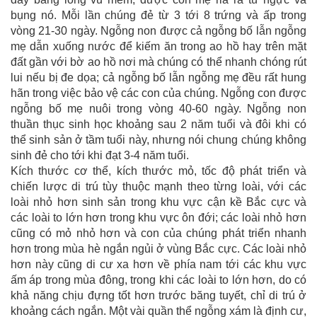
bụng nó. Mỗi lần chúng đẻ từ 3 tới 8 trứng và ấp trong
vòng 21-30 ngày. Ngỗng non được cả ngỗng bố lẫn ngỗng
mẹ dẫn xuống nước để kiếm ăn trong ao hồ hay trên mặt
đất gần với bờ ao hồ nơi mà chúng có thể nhanh chóng rút
lui nếu bị đe dọa; cả ngỗng bố lẫn ngỗng mẹ đều rất hung
hãn trong việc bảo vệ các con của chúng. Ngỗng con được
ngỗng bố mẹ nuôi trong vòng 40-60 ngày. Ngỗng non
thuần thục sinh học khoảng sau 2 năm tuổi và đôi khi có
thể sinh sản ở tầm tuổi này, nhưng nói chung chúng không
sinh đẻ cho tới khi đạt 3-4 năm tuổi.
Kích thước cơ thể, kích thước mỏ, tốc độ phát triển và
chiến lược di trú tùy thuộc mạnh theo từng loài, với các
loài nhỏ hơn sinh sản trong khu vực cận kề Bắc cực và
các loài to lớn hơn trong khu vực ôn đới; các loài nhỏ hơn
cũng có mỏ nhỏ hơn và con của chúng phát triển nhanh
hơn trong mùa hè ngắn ngủi ở vùng Bắc cực. Các loài nhỏ
hơn này cũng di cư xa hơn về phía nam tới các khu vực
ấm áp trong mùa đông, trong khi các loài to lớn hơn, do có
khả năng chịu đựng tốt hơn trước băng tuyết, chỉ di trú ở
khoảng cách ngắn. Một vài quần thể ngỗng xám là định cư,