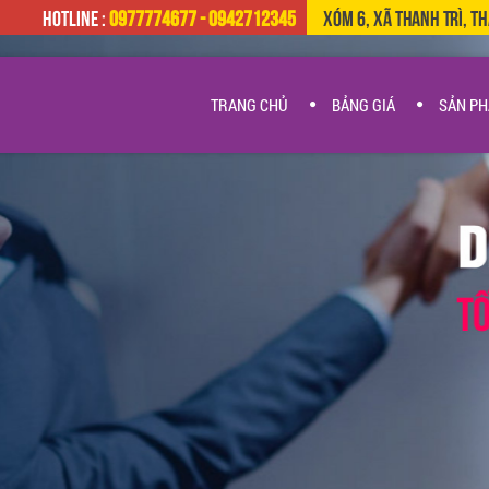
HOTLINE :
0977774677 - 0942712345
Xóm 6, Xã Thanh Trì, T
TRANG CHỦ
BẢNG GIÁ
SẢN P