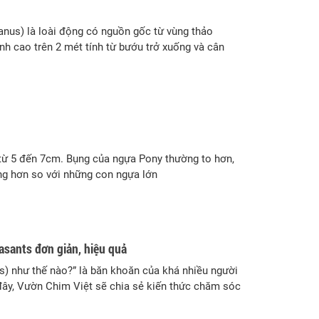
anus) là loài động có nguồn gốc từ vùng thảo
h cao trên 2 mét tính từ bướu trở xuống và cân
 từ 5 đến 7cm. Bụng của ngựa Pony thường to hơn,
ng hơn so với những con ngựa lớn
asants đơn giản, hiệu quả
s) như thế nào?” là băn khoăn của khá nhiều người
đây, Vườn Chim Việt sẽ chia sẻ kiến thức chăm sóc