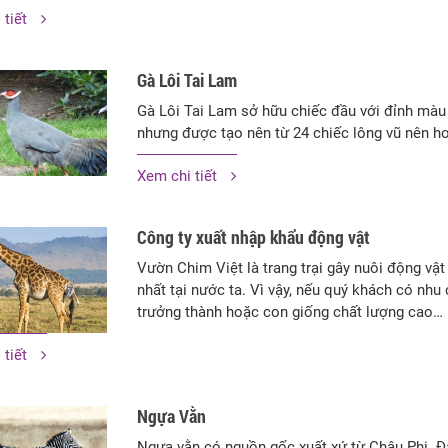
 tiết
Gà Lôi Tai Lam
Gà Lôi Tai Lam sở hữu chiếc đầu với đỉnh màu
nhưng được tạo nên từ 24 chiếc lông vũ nên h
Xem chi tiết
Công ty xuất nhập khẩu động vật
Vườn Chim Việt là trang trại gây nuôi động vậ
nhất tại nước ta. Vì vậy, nếu quý khách có nh
trưởng thành hoặc con giống chất lượng cao…
 tiết
Ngựa Vằn
Ngựa vằn có nguồn gốc xuất xứ từ Châu Phi. Đặ