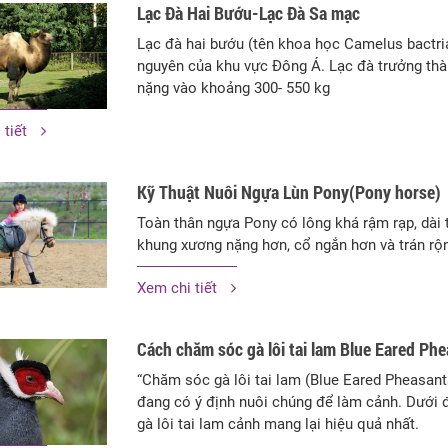
Lạc Đà Hai Bướu-Lạc Đà Sa mạc
Lạc đà hai bướu (tên khoa học Camelus bactri
nguyên của khu vực Đông Á. Lạc đà trưởng thàn
nặng vào khoảng 300- 550 kg
 tiết
Kỹ Thuật Nuôi Ngựa Lùn Pony(Pony horse)
Toàn thân ngựa Pony có lông khá rậm rạp, dài
khung xương nặng hơn, cổ ngắn hơn và trán rộ
Xem chi tiết
Cách chăm sóc gà lôi tai lam Blue Eared Phe
“Chăm sóc gà lôi tai lam (Blue Eared Pheasant
đang có ý định nuôi chúng để làm cảnh. Dưới 
gà lôi tai lam cảnh mang lại hiệu quả nhất.