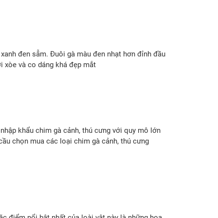
 xanh đen sẫm. Đuôi gà màu đen nhạt hơn đỉnh đầu
ơi xòe và co dáng khá đẹp mắt
t nhập khẩu chim gà cảnh, thú cưng với quy mô lớn
u cầu chọn mua các loại chim gà cảnh, thú cưng
c điểm nổi bật nhất của loài vật này là những hoa