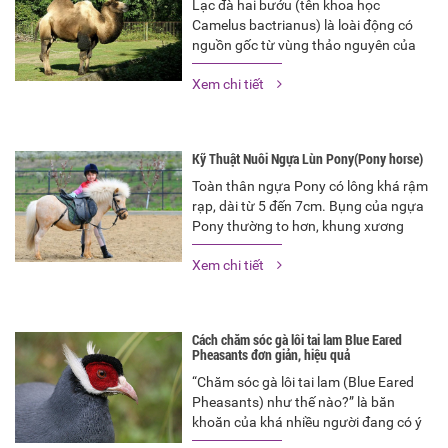
Lạc đà hai bướu (tên khoa học
Camelus bactrianus) là loài động có
nguồn gốc từ vùng thảo nguyên của
khu vực Đông Á. Lạc đà trưởng thành
Xem chi tiết
cao trên 2 mét tính từ bướu trở xuống
và cân nặng vào khoảng 300- 550 kg
Kỹ Thuật Nuôi Ngựa Lùn Pony(Pony horse)
Toàn thân ngựa Pony có lông khá rậm
rạp, dài từ 5 đến 7cm. Bụng của ngựa
Pony thường to hơn, khung xương
nặng hơn, cổ ngắn hơn và trán rộng
Xem chi tiết
hơn so với những con ngựa lớn
Cách chăm sóc gà lôi tai lam Blue Eared
Pheasants đơn giản, hiệu quả
“Chăm sóc gà lôi tai lam (Blue Eared
Pheasants) như thế nào?” là băn
khoăn của khá nhiều người đang có ý
định nuôi chúng để làm cảnh. Dưới