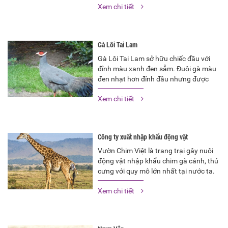
Xem chi tiết
đây, Vườn Chim Việt sẽ chia sẻ kiến
thức chăm sóc gà lôi tai lam cảnh
mang lại hiệu quả nhất.
Gà Lôi Tai Lam
Gà Lôi Tai Lam sở hữu chiếc đầu với
đỉnh màu xanh đen sẫm. Đuôi gà màu
đen nhạt hơn đỉnh đầu nhưng được
tạo nên từ 24 chiếc lông vũ nên hơi xòe
Xem chi tiết
và co dáng khá đẹp mắt
Công ty xuất nhập khẩu động vật
Vườn Chim Việt là trang trại gây nuôi
động vật nhập khẩu chim gà cảnh, thú
cưng với quy mô lớn nhất tại nước ta.
Vì vậy, nếu quý khách có nhu cầu chọn
Xem chi tiết
mua các loại chim gà cảnh, thú cưng
trưởng thành hoặc con giống chất
lượng cao…