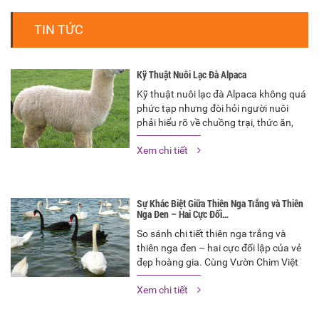
TIN TỨC
Kỹ Thuật Nuôi Lạc Đà Alpaca
Kỹ thuật nuôi lạc đà Alpaca không quá
phức tạp nhưng đòi hỏi người nuôi
phải hiểu rõ về chuồng trại, thức ăn,
chăm sóc và phòng bệnh
Xem chi tiết
Sự Khác Biệt Giữa Thiên Nga Trắng và Thiên
Nga Đen – Hai Cực Đối…
So sánh chi tiết thiên nga trắng và
thiên nga đen – hai cực đối lập của vẻ
đẹp hoàng gia. Cùng Vườn Chim Việt
khám phá ý nghĩa, đặc điểm và lựa
Xem chi tiết
chọn loài thiên nga phù hợp cho không
gian sinh thái sang trọng