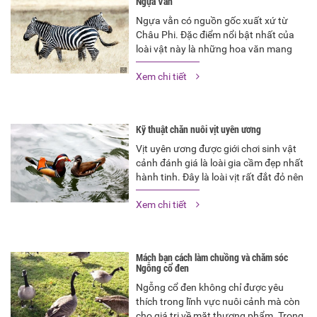
Ngựa Vằn
Ngựa vằn có nguồn gốc xuất xứ từ
Châu Phi. Đặc điểm nổi bật nhất của
loài vật này là những hoa văn mang
họa tiết sọc đen trắng trên người giúp
Xem chi tiết
chúng trở lên đẹp và độc đáo
Kỹ thuật chăn nuôi vịt uyên ương
Vịt uyên ương được giới chơi sinh vật
cảnh đánh giá là loài gia cầm đẹp nhất
hành tinh. Đây là loài vịt rất đắt đỏ nên
có ít người nuôi. Tuy nhiên, nếu bạn đã
Xem chi tiết
nuôi thì vịt uyên ương sẽ lại mang giá
trị kinh tế rất cao.…
Mách bạn cách làm chuồng và chăm sóc
Ngỗng cổ đen
Ngỗng cổ đen không chỉ được yêu
thích trong lĩnh vực nuôi cảnh mà còn
cho giá trị về mặt thương phẩm. Trong