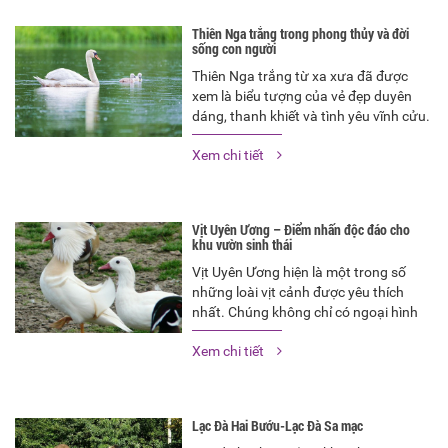
Thiên Nga trắng trong phong thủy và đời
sống con người
Thiên Nga trắng từ xa xưa đã được
xem là biểu tượng của vẻ đẹp duyên
dáng, thanh khiết và tình yêu vĩnh cửu.
Vì vậy, nhiều người tin rằng loài chim
Xem chi tiết
xinh đẹp quý hiếm này sẽ mang đến sự
may mắn, bình an và hạnh phúc. Hãy
cùng…
Vịt Uyên Ương – Điểm nhấn độc đáo cho
khu vườn sinh thái
Vịt Uyên Ương hiện là một trong số
những loài vịt cảnh được yêu thích
nhất. Chúng không chỉ có ngoại hình
xinh đẹp, duyên dáng mà còn mang
Xem chi tiết
trong mình ý nghĩa về một tình yêu
thủy chung. Sở hữu vẻ ngoài cuốn hút
và tập tính sống độc…
Lạc Đà Hai Bướu-Lạc Đà Sa mạc