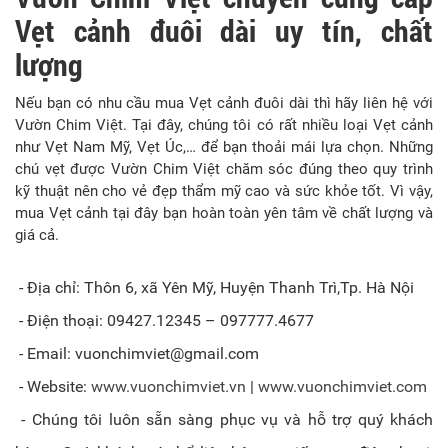
Vẹt cảnh đuôi dài uy tín, chất
lượng
Nếu bạn có nhu cầu mua Vẹt cảnh đuôi dài thì hãy liên hệ với
Vườn Chim Việt. Tại đây, chúng tôi có rất nhiều loại Vẹt cảnh
như Vẹt Nam Mỹ, Vẹt Úc,… để bạn thoải mái lựa chọn. Những
chú vẹt được Vườn Chim Việt chăm sóc đúng theo quy trình
kỹ thuật nên cho vẻ đẹp thẩm mỹ cao và sức khỏe tốt. Vì vậy,
mua Vẹt cảnh tại đây bạn hoàn toàn yên tâm về chất lượng và
giá cả.
- Địa chỉ: Thôn 6, xã Yên Mỹ, Huyện Thanh Trì,Tp. Hà Nội
- Điện thoại: 09427.12345 – 097777.4677
- Email:
vuonchimviet@gmail.com
- Website:
www.vuonchimviet.vn
|
www.vuonchimviet.com
- Chúng tôi luôn sẵn sàng phục vụ và hỗ trợ quý khách