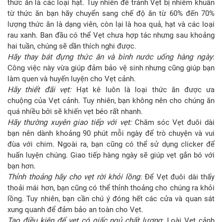
thức ăn là các loại hạt. Tuy nhiên để tránh Vẹt bị nhiễm khuẩn
từ thức ăn bạn hãy chuyển sang chế độ ăn từ 60% đến 70%
lượng thức ăn là dạng viên, còn lại là hoa quả, hạt và các loại
rau xanh. Ban đầu có thể Vẹt chưa hợp tác nhưng sau khoảng
hai tuần, chúng sẽ dần thích nghi được.
Hãy thay
bát
đựng
thức ăn và
bình
nước uống
hàng
ngày
:
Công việc này vừa giúp đảm bảo vệ sinh nhưng cũng giúp bạn
làm quen và huyến luyện cho Vẹt cảnh.
Hãy thiết
đãi vẹt
:
Hạt kê luôn là loại thức ăn được ưa
chuộng của Vẹt cảnh. Tuy nhiên, bạn không nên cho chúng ăn
quá nhiều bởi sẽ khiến vẹt béo rất nhanh.
Hãy thường xuyên g
iao tiếp với vẹt
:
Chăm sóc Vẹt đuôi dài
bạn nên dành khoảng 90 phút mỗi ngày để trò chuyện và vui
đùa với chim. Ngoài ra, bạn cũng có thể sử dụng clicker để
huấn luyện chúng. Giao tiếp hàng ngày sẽ giúp vẹt gắn bó với
bạn hơn.
Thỉnh thoảng
hãy
cho vẹt r
ời
khỏi lồng
: Để Vẹt đuôi dài thấy
thoải mái hơn, bạn cũng có thể thỉnh thoảng cho chúng ra khỏi
lồng. Tuy nhiên, bạn cần chú ý đóng hết các cửa và quan sát
xung quanh để đảm bảo an toàn cho Vẹt.
Tạo điều kiện
để vẹt
có giấc ngủ
chất lượng
: Loài Vẹt cảnh