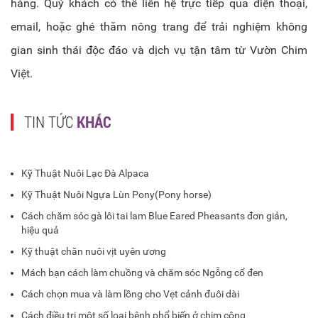
hàng. Quý khách có thể liên hệ trực tiếp qua điện thoại,
email, hoặc ghé thăm nông trang để trải nghiệm không
gian sinh thái độc đáo và dịch vụ tận tâm từ Vườn Chim
Việt.
TIN TỨC
KHÁC
Kỹ Thuật Nuôi Lạc Đà Alpaca
Kỹ Thuật Nuôi Ngựa Lùn Pony(Pony horse)
Cách chăm sóc gà lôi tai lam Blue Eared Pheasants đơn giản,
hiệu quả
Kỹ thuật chăn nuôi vịt uyên ương
Mách bạn cách làm chuồng và chăm sóc Ngỗng cổ đen
Cách chọn mua và làm lồng cho Vẹt cảnh đuôi dài
Cách điều trị một số loại bệnh phổ biến ở chim công