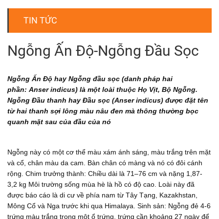
TIN TỨC
Ngỗng Ấn Độ-Ngỗng Đầu Sọc
Ngỗng Ấn Độ hay Ngỗng đầu sọc (danh pháp hai
phần: Anser indicus) là một loài thuộc Họ Vịt, Bộ Ngỗng.
Ngỗng Đầu thanh hay Đầu sọc (Anser indicus) được đặt tên
từ hai thanh sợi lông màu nâu đen mà thông thường bọc
quanh mặt sau của đầu của nó
Ngỗng này có một cơ thể màu xám ánh sáng, màu trắng trên mặt
và cổ, chân màu da cam. Bàn chân có màng và nó có đôi cánh
rộng. Chim trưởng thành: Chiều dài là 71–76 cm và nặng 1,87-
3,2 kg Môi trường sống mùa hè là hồ có độ cao. Loài này đã
được báo cáo là di cư về phía nam từ Tây Tạng, Kazakhstan,
Mông Cổ và Nga trước khi qua Himalaya. Sinh sản: Ngỗng đẻ 4-6
trứng màu trắng trong một ổ trứng, trứng cần khoảng 27 ngày để