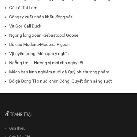
Gà Lôi Tai Lam
Công ty xuất nhập khẩu động vật
Vịt Gọi -Call Duck
Ngỗng lông xoăn -Sebastopol Goose
Bồ câu Modena-Modena Pigeon
Vịt uyên ương: Món quà ý nghĩa
Ngỗng trời – Hương vị mới cho ngày tết
Mách bạn kinh nghiệm nuôi gà Quý phi thương phẩm
Bỏ gà Đông Tảo nuôi chim Công- Quyết định sáng suốt
VỀ TRANG TRẠI
Giới thiệu
Góc báo Chí