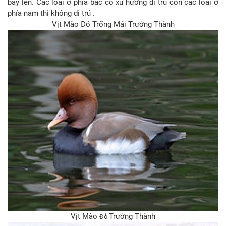
bay lên. Các loài ở phía bắc có xu hướng di trú còn các loài ở
phía nam thì không di trú .
Vịt Mào Đỏ Trống Mái Trưởng Thành
Vịt Mào
Trưởng Thành
Đỏ