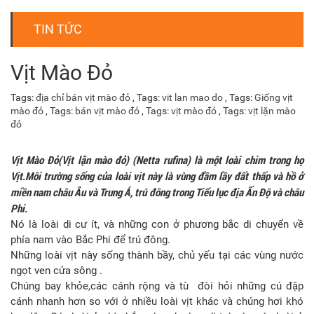
TIN TỨC
Vịt Mào Đỏ
Tags:
địa chỉ bán vịt mào đỏ
, Tags:
vit lan mao do
, Tags:
Giống vịt
mào đỏ
, Tags:
bán vịt mào đỏ
, Tags:
vịt mào đỏ
, Tags:
vịt lặn mào
đỏ
Vịt Mào Đỏ(Vịt lặn mào đỏ) (Netta rufina) là một loài chim trong họ
Vịt.Môi trường sống của loài vịt này là vùng đầm lầy đất thấp và hồ ở
miền nam châu Âu và Trung Á, trú đông trong Tiểu lục địa Ấn Độ và châu
Phi.
Nó là loài di cư ít, và những con ở phương bắc di chuyển về
phía nam vào Bắc Phi để trú đông.
Những loài vịt này sống thành bầy, chủ yếu tại các vùng nước
ngọt ven cửa sông .
Chúng bay khỏe,các cánh rộng và tù đòi hỏi những cú đập
cánh nhanh hơn so với ở nhiều loài vịt khác và chúng hơi khó