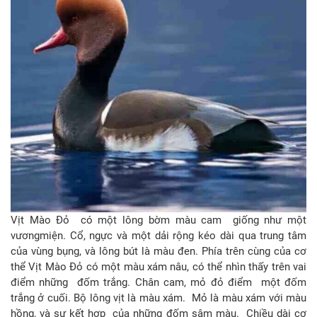
Vịt Mào Đỏ có một lông bờm màu cam giống như một
vươngmiện. Cổ, ngực và một dải rộng kéo dài qua trung tâm
của vùng bụng, và lông bút là màu đen. Phía trên cùng của cơ
thể Vịt Mào Đỏ có một màu xám nâu, có thể nhìn thấy trên vai
điểm những đốm trắng. Chân cam, mỏ đỏ điểm một đốm
trắng ở cuối. Bộ lông vịt là màu xám. Mỏ là màu xám với màu
hồng, và sự kết hợp của những đốm sậm màu. Chiều dài cơ