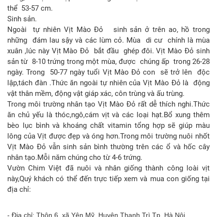
thể 53-57 cm.
Sinh sản.
Ngoài tự nhiên Vịt Mào Đỏ sinh sản ở trên ao, hồ trong
những đám lau sậy và các lùm cỏ. Mùa di cư chính là mùa
xuân ,lúc này Vịt Mào Đỏ bắt đầu ghép đôi. Vịt Mào Đỏ sinh
sản từ 8-10 trứng trong một mùa, được chúng ấp trong 26-28
ngày. Trong 50-77 ngày tuổi Vịt Mào Đỏ con sẽ trở lên độc
lập,tách đàn .Thức ăn ngoài tự nhiên của Vịt Mào Đỏ là động
vật thân mềm, động vật giáp xác, côn trùng và ấu trùng.
Trong môi trường nhân tạo Vịt Mào Đỏ rất dễ thích nghi.Thức
ăn chủ yếu là thóc,ngô,cám vịt và các loại hạt.Bổ xung thêm
bèo lục bình và khoáng chất vitamin tổng hợp sẽ giúp màu
lông của Vịt được đẹp và óng hơn.Trong môi trường nuôi nhốt
Vịt Mào Đỏ vẫn sinh sản bình thường trên các ổ và hốc cây
nhân tạo.Mỗi năm chúng cho từ 4-6 trứng.
Vườn Chim Việt đã nuôi và nhân giống thành công loài vịt
này,Quý khách có thể đến trực tiếp xem và mua con giống tại
địa chỉ:
- Địa chỉ: Thôn 6, xã Yên Mỹ, Huyện Thanh Trì,Tp. Hà Nội