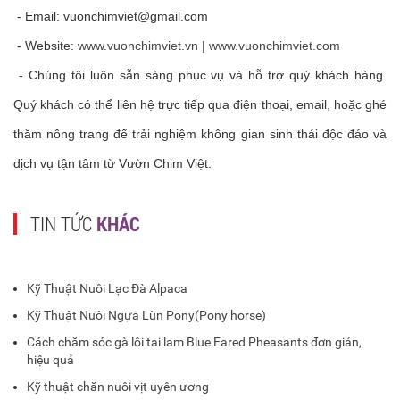
- Email:
vuonchimviet@gmail.com
- Website:
www.vuonchimviet.vn
|
www.vuonchimviet.com
- Chúng tôi luôn sẵn sàng phục vụ và hỗ trợ quý khách hàng.
Quý khách có thể liên hệ trực tiếp qua điện thoại, email, hoặc ghé
thăm nông trang để trải nghiệm không gian sinh thái độc đáo và
dịch vụ tận tâm từ Vườn Chim Việt.
TIN TỨC
KHÁC
Kỹ Thuật Nuôi Lạc Đà Alpaca
Kỹ Thuật Nuôi Ngựa Lùn Pony(Pony horse)
Cách chăm sóc gà lôi tai lam Blue Eared Pheasants đơn giản,
hiệu quả
Kỹ thuật chăn nuôi vịt uyên ương