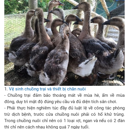
1.
Vệ sinh chuồng trại và thiết bị chăn nuôi
- Chuồng trại đảm bảo thoáng mát về mùa hè, ấm về mùa
đông, duy trì mật độ đúng yêu cầu và đủ diện tích sân chơi.
- Phải thực hiện nghiêm túc đầy đủ luật lệ về công tác phòng
trừ dịch bệnh, trước cửa chuồng nuôi phải có hố khử trùng.
Trong chuồng nuôi chỉ nên có 1 loại vịt, ngan và nếu có 2 đàn
thì chỉ nên cách nhau không quá 7 ngày tuổi.