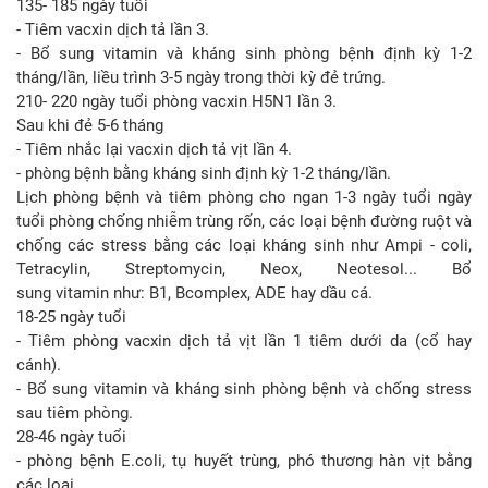
135- 185 ngày tuổi
- Tiêm vacxin dịch tả lần 3.
- Bổ sung vitamin và kháng sinh phòng bệnh định kỳ 1-2
tháng/lần, liều trình 3-5 ngày trong thời kỳ đẻ trứng.
210- 220 ngày tuổi phòng vacxin H5N1 lần 3.
Sau khi đẻ 5-6 tháng
- Tiêm nhắc lại vacxin dịch tả vịt lần 4.
- phòng bệnh bằng kháng sinh định kỳ 1-2 tháng/lần.
Lịch phòng bệnh và tiêm phòng cho ngan 1-3 ngày tuổi ngày
tuổi phòng chống nhiễm trùng rốn, các loại bệnh đường ruột và
chống các stress bằng các loại kháng sinh như Ampi - coli,
Tetracylin, Streptomycin, Neox, Neotesol... Bổ
sung vitamin như: B1, Bcomplex, ADE hay dầu cá.
18-25 ngày tuổi
- Tiêm phòng vacxin dịch tả vịt lần 1 tiêm dưới da (cổ hay
cánh).
- Bổ sung vitamin và kháng sinh phòng bệnh và chống stress
sau tiêm phòng.
28-46 ngày tuổi
- phòng bệnh E.coli, tụ huyết trùng, phó thương hàn vịt bằng
các loại