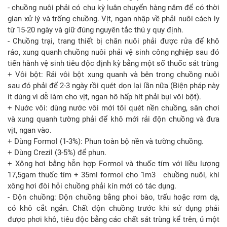
- chuồng nuôi phải có chu kỳ luân chuyển hàng năm để có thời
gian xử lý và trống chuồng. Vịt, ngan nhập về phải nuôi cách ly
từ 15-20 ngày và giữ đúng nguyên tắc thú y quy định.
- Chuồng trại, trang thiết bị chăn nuôi phải được rửa để khô
ráo, xung quanh chuồng nuôi phải vệ sinh công nghiệp sau đó
tiến hành vệ sinh tiêu độc định kỳ bằng một số thuốc sát trùng
+ Vôi bột: Rải vôi bột xung quanh và bên trong chuồng nuôi
sau đó phải để 2-3 ngày rồi quét dọn lại lần nữa (Biện pháp này
ít dùng vì dễ làm cho vịt, ngan hô hấp hít phải bụi vôi bột).
+ Nuớc vôi: dùng nước vôi mới tôi quét nền chuồng, sân chơi
và xung quanh tường phải để khô mới rải độn chuồng và đưa
vịt, ngan vào.
+ Dùng Formol (1-3%): Phun toàn bộ nền và tường chuồng.
+ Dùng Crezil (3-5%) để phun.
+ Xông hơi bằng hỗn hợp Formol và thuốc tím với liều lượng
17,5gam thuốc tím + 35ml formol cho 1m3 chuồng nuôi, khi
xông hơi đòi hỏi chuồng phải kín mới có tác dụng.
- Độn chuồng: Độn chuồng bằng phoi bào, trấu hoặc rơm dạ,
cỏ khô cắt ngắn. Chất độn chuồng trước khi sử dụng phải
được phơi khô, tiêu độc bằng các chất sát trùng kể trên, ủ một