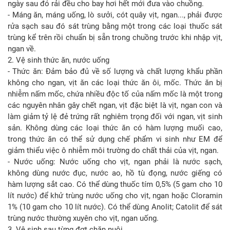
ngày sau đó rải đều cho bay hơi hết mới đưa vào chuồng.
- Máng ăn, máng uống, lò sưởi, cót quây vịt, ngan..., phải được
rửa sạch sau đó sát trùng bằng một trong các loại thuốc sát
trùng kể trên rồi chuẩn bị sẵn trong chuồng trước khi nhập vịt,
ngan về.
2. Vệ sinh thức ăn, nước uống
- Thức ăn: Đảm bảo đủ về số lượng và chất lượng khẩu phần
không cho ngan, vịt ăn các loại thức ăn ôi, mốc. Thức ăn bị
nhiễm nấm mốc, chứa nhiều độc tố của nấm mốc là một trong
các nguyên nhân gây chết ngan, vịt đặc biệt là vịt, ngan con và
làm giảm tỷ lệ đẻ trứng rất nghiêm trọng đối với ngan, vịt sinh
sản. Không dùng các loại thức ăn có hàm lượng muối cao,
trong thức ăn có thể sử dụng chế phẩm vi sinh như EM để
giảm thiểu việc ô nhiễm môi trường do chất thải của vịt, ngan.
- Nước uống: Nước uống cho vịt, ngan phải là nước sạch,
không dùng nước đục, nước ao, hồ tù đọng, nước giếng có
hàm lượng sắt cao. Có thể dùng thuốc tím 0,5% (5 gam cho 10
lít nước) để khử trùng nước uống cho vịt, ngan hoặc Cloramin
1% (10 gam cho 10 lít nước). Có thể dùng Anolit; Catolit để sát
trùng nước thường xuyên cho vịt, ngan uống.
3. Vệ sinh sau từng đợt chăn nuôi