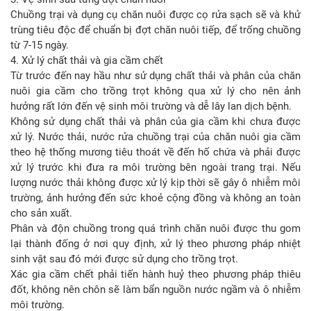
Chuồng trại và dụng cụ chăn nuôi được cọ rửa sạch sẽ và khử
trùng tiêu độc để chuẩn bị đợt chăn nuôi tiếp, để trống chuồng
từ 7-15 ngày.
4. Xử lý chất thải và gia cầm chết
Từ trước đến nay hầu như sử dụng chất thải và phân của chăn
nuôi gia cầm cho trồng trọt không qua xử lý cho nên ảnh
hưởng rất lớn đến vệ sinh môi trường và dễ lây lan dịch bệnh.
Không sử dụng chất thải và phân của gia cầm khi chưa được
xử lý. Nước thải, nước rửa chuồng trại của chăn nuôi gia cầm
theo hệ thống mương tiêu thoát về đến hố chứa và phải được
xử lý trước khi đưa ra môi trường bên ngoài trang trại. Nếu
lượng nước thải không được xử lý kịp thời sẽ gây ô nhiễm môi
trường, ảnh hưởng đến sức khoẻ cộng đồng và không an toàn
cho sản xuất.
Phân và độn chuồng trong quá trình chăn nuôi được thu gom
lại thành đống ở nơi quy định, xử lý theo phương pháp nhiệt
sinh vật sau đó mới được sử dụng cho trồng trọt.
Xác gia cầm chết phải tiến hành huỷ theo phương pháp thiêu
đốt, không nên chôn sẽ làm bẩn nguồn nước ngầm và ô nhiễm
môi trường.