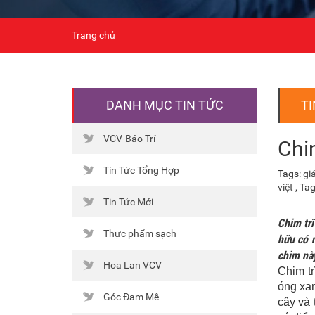
Trang chủ
DANH MỤC TIN TỨC
TI
VCV-Báo Trí
Chi
Tin Tức Tổng Hợp
Tags:
gi
việt
, Ta
Tin Tức Mới
Chim trĩ
Thực phẩm sạch
hữu có n
chim này
Hoa Lan VCV
Chim tr
óng xan
Góc Đam Mê
cây và 