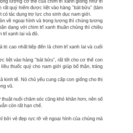
ng lượng cơ thể của chim trĩ xanh giống như trĩ
en rất quý hiếm được liệt vào hàng "bát bửu" (tám
t có tác dụng trợ lực cho sinh dục nam giới.
 còn về ngoại hình và trọng lượng thì chúng tương
ận dạng với chim trĩ xanh thuần chủng thì chiều
 trĩ xanh lai và đỏ.
á trị cao nhất tiếp đến là chim trĩ xanh lai và cuối
c liệt vào hàng "bát bửu", rất tốt cho cơ thể con
liều thuốc quý cho nam giới giúp bổ thận, tráng
ả kinh tế. Nó chủ yếu cung cấp con giống cho thị
ông vũ.
kỹ thuật nuôi chăm sóc cũng khó khăn hơn, nên số
 vẫn còn rất hạn chế.
hỉ bởi vẻ đẹp rực rỡ về ngoại hình của chúng mà