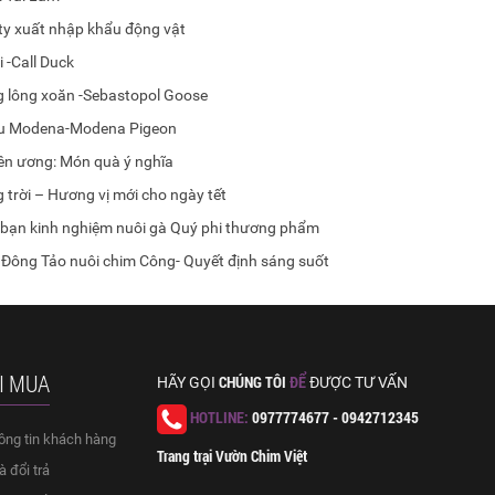
ty xuất nhập khẩu động vật
i -Call Duck
 lông xoăn -Sebastopol Goose
u Modena-Modena Pigeon
yên ương: Món quà ý nghĩa
trời – Hương vị mới cho ngày tết
bạn kinh nghiệm nuôi gà Quý phi thương phẩm
 Đông Tảo nuôi chim Công- Quyết định sáng suốt
I MUA
CHÚNG TÔI
ĐỂ
HÃY GỌI
ĐƯỢC TƯ VẤN
HOTLINE:
0977774677 - 0942712345
ông tin khách hàng
Trang trại Vườn Chim Việt
 đổi trả