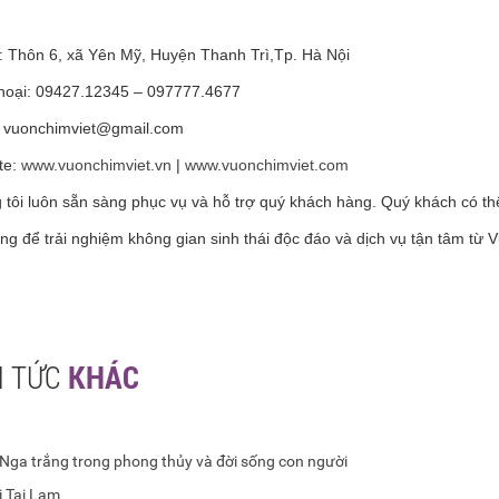
ỉ: Thôn 6, xã Yên Mỹ, Huyện Thanh Trì,Tp. Hà Nội
thoại: 09427.12345 – 097777.4677
:
vuonchimviet@gmail.com
te:
www.vuonchimviet.vn
|
www.vuonchimviet.com
tôi luôn sẵn sàng phục vụ và hỗ trợ quý khách hàng. Quý khách có thể 
ng để trải nghiệm không gian sinh thái độc đáo và dịch vụ tận tâm từ 
N TỨC
KHÁC
 Nga trắng trong phong thủy và đời sống con người
i Tai Lam