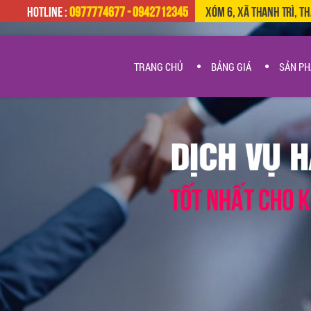
HOTLINE :
0977774677 - 0942712345
Xóm 6, Xã Thanh Trì, T
TRANG CHỦ
BẢNG GIÁ
SẢN P