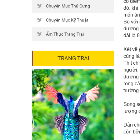
có điểm
Chuyên Mục Thú Cưng
đỏ, khi
món ăn 
Chuyên Mục Kỹ Thuật
So với 
đương n
Ẩm Thực Trang Trại
dài là 
Xét về 
cùng là 
TRANG TRẠI
Thịt ch
người, 
dương
rong cá
trường 
Song so
lượng c
Dân chơ
còn bởi