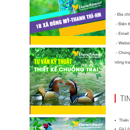
- Địa ch
- Điện 
- Email
- Websi
- Chúng 
nông tra
TI
Thiên
Gà Lô