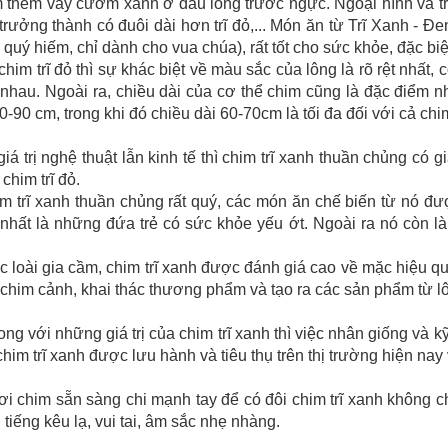
 thêm vảy cườm xanh ở đầu lông trước ngực. Ngoại hình và trọ
 trưởng thành có đuôi dài hơn trĩ đỏ,... Món ăn từ Trĩ Xanh - Đ
quý hiếm, chỉ dành cho vua chúa), rất tốt cho sức khỏe, đặc biệ
chim trĩ đỏ thì sự khác biệt về màu sắc của lông là rõ rệt nhất,
hau. Ngoài ra, chiều dài của cơ thể chim cũng là đặc điểm nh
80-90 cm, trong khi đó chiều dài 60-70cm là tối đa đối với cả chim
giá trị nghệ thuật lẫn kinh tế thì chim trĩ xanh thuần chủng có gi
chim trĩ đỏ.
im trĩ xanh thuần chủng rất quý, các món ăn chế biến từ nó đượ
nhất là những đứa trẻ có sức khỏe yếu ớt. Ngoài ra nó còn là 
c loài gia cầm, chim trĩ xanh được đánh giá cao về mặc hiệu qu
chim cảnh, khai thác thương phẩm và tạo ra các sản phẩm từ l
ng với những giá trị của chim trĩ xanh thì việc nhân giống và 
him trĩ xanh được lưu hành và tiêu thụ trên thị trường hiện nay
i chim sẵn sàng chi mạnh tay để có đôi chim trĩ xanh không c
 tiếng kêu lạ, vui tai, âm sắc nhẹ nhàng.