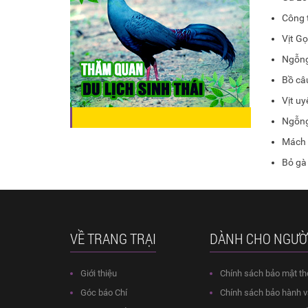
Công 
Vịt Gọ
Ngỗng
Bồ câ
Vịt u
Ngỗng 
Mách 
Bỏ gà
VỀ TRANG TRẠI
DÀNH CHO NGƯỜ
Giới thiệu
Chính sách bảo mật th
Góc báo Chí
Chính sách bảo hành và