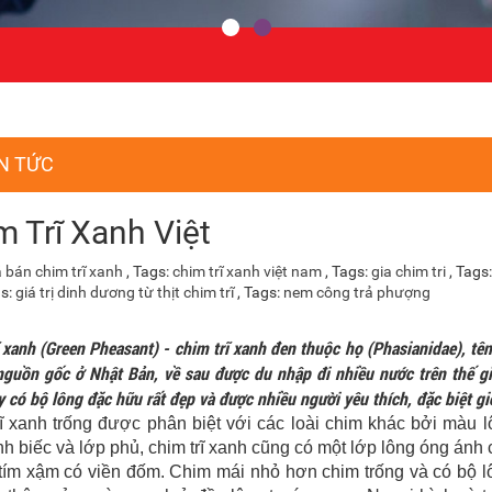
N TỨC
m Trĩ Xanh Việt
á bán chim trĩ xanh
, Tags:
chim trĩ xanh việt nam
, Tags:
gia chim tri
, Tags
gs:
giá trị dinh dương từ thịt chim trĩ
, Tags:
nem công trả phượng
 xanh (Green Pheasant) - chim trĩ xanh đen thuộc họ (Phasianidae), tên
guồn gốc ở Nhật Bản, về sau được du nhập đi nhiều nước trên thế giớ
 có bộ lông đặc hữu rất đẹp và được nhiều người yêu thích, đặc biệt gi
ĩ xanh trống được phân biệt với các loài chim khác bởi màu 
h biếc và lớp phủ, chim trĩ xanh cũng có một lớp lông óng ánh 
tím xậm có viền đốm. Chim mái nhỏ hơn chim trống và có bộ l