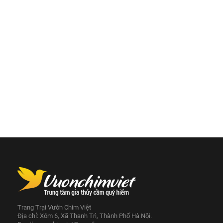
Trang Trại Vườn Chim Việt
Địa chỉ: Xóm 6, Xã Thanh Trì, Thành Phố Hà Nội.