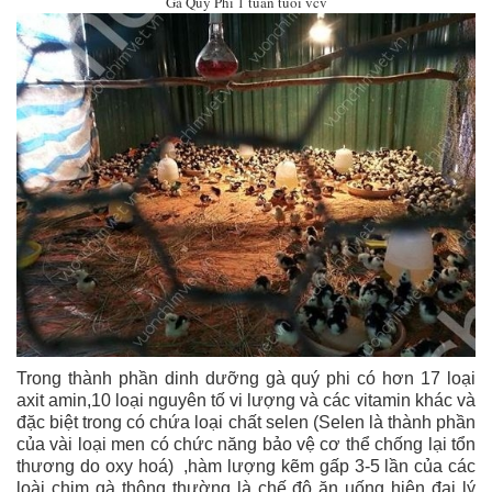
Gà Quý Phi 1 tuần tuổi vcv
Trong thành phần dinh dưỡng gà quý phi có hơn 17 loại
axit amin,10 loại nguyên tố vi lượng và các vitamin khác và
đặc biệt trong có chứa loại chất selen (Selen là thành phần
của vài loại men có chức năng bảo vệ cơ thể chống lại tổn
thương do oxy hoá) ,hàm lượng kẽm gấp 3-5 lần của các
loài chim gà thông thường là chế độ ăn uống hiện đại lý