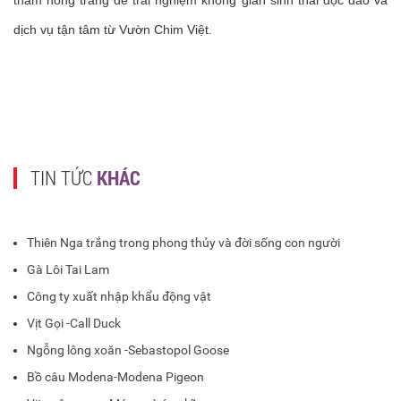
thăm nông trang để trải nghiệm không gian sinh thái độc đáo và
dịch vụ tận tâm từ Vườn Chim Việt.
TIN TỨC
KHÁC
Thiên Nga trắng trong phong thủy và đời sống con người
Gà Lôi Tai Lam
Công ty xuất nhập khẩu động vật
Vịt Gọi -Call Duck
Ngỗng lông xoăn -Sebastopol Goose
Bồ câu Modena-Modena Pigeon