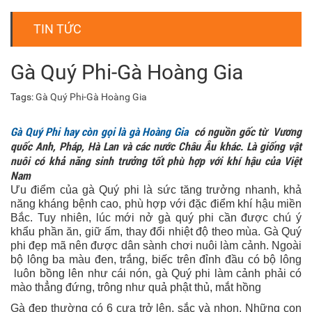
TIN TỨC
Gà Quý Phi-Gà Hoàng Gia
Tags:
Gà Quý Phi-Gà Hoàng Gia
Gà Quý Phi hay còn gọi là gà Hoàng Gia
có nguồn gốc từ Vương
quốc Anh, Pháp, Hà Lan và các nước Châu Âu khác. Là giống vật
nuôi có khả năng sinh trưởng tốt phù hợp với khí hậu của Việt
Nam
Ưu điểm của gà Quý phi là sức tăng trưởng nhanh, khả
năng kháng bệnh cao, phù hợp với đặc điểm khí hậu miền
Bắc. Tuy nhiên, lúc mới nở gà quý phi cần được chú ý
khẩu phần ăn, giữ ấm, thay đổi nhiệt độ theo mùa. Gà Quý
phi đẹp mã nên được dân sành chơi nuôi làm cảnh. Ngoài
bộ lông ba màu đen, trắng, biếc trên đỉnh đầu có bộ lông
luôn bồng lên như cái nón, gà Quý phi làm cảnh phải có
mào thẳng đứng, trông như quả phật thủ, mắt hồng
Gà đẹp thường có 6 cựa trở lên, sắc và nhọn. Những con