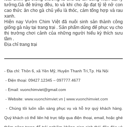
tưởng.
Gà đẻ trứng đều, to và khi cho ấp đạt tỷ lệ nở con
cao t
hức ăn cho gà chủ yếu là thóc, cám tổng hợp và rau
xanh.
Hiện nay Vườn Chim Việt đã nuôi sinh sản thành công
giống gà này tại trang trại . Sản phẩm dùng để phục vụ cho
thị trường chơi cảnh của những người hiếu kỳ thích sưu
tầm .
Địa chỉ trang trại
- Địa chỉ: Thôn 6, xã Yên Mỹ, Huyện Thanh Trì,Tp. Hà Nội
- Điện thoại: 09427.12345 – 097777.4677
- Email:
vuonchimviet@gmail.com
- Website:
www.vuonchimviet.vn
|
www.vuonchimviet.com
- Chúng tôi luôn sẵn sàng phục vụ và hỗ trợ quý khách hàng.
Quý khách có thể liên hệ trực tiếp qua điện thoại, email, hoặc ghé