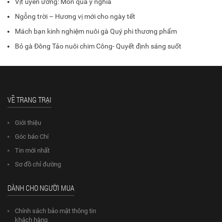
Vịt uyên ương: Món quà ý nghĩa
Ngỗng trời – Hương vị mới cho ngày tết
Mách bạn kinh nghiệm nuôi gà Quý phi thương phẩm
Bỏ gà Đông Tảo nuôi chim Công- Quyết định sáng suốt
VỀ TRANG TRẠI
Giới thiệu
Góc báo Chí
Tin mới nhất
Sơ đồ chỉ đường
DÀNH CHO NGƯỜI MUA
Chính sách bảo mật thông tin
khách hàng