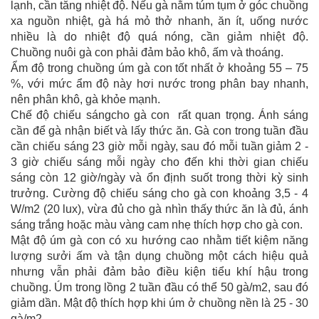
lạnh, cần tăng nhiệt độ. Nếu gà nằm túm tụm ở góc chuồng
xa nguồn nhiệt, gà há mỏ thở nhanh, ăn ít, uống nước
nhiều là do nhiệt độ quá nóng, cần giảm nhiệt độ.
Chuồng nuôi gà con phải đảm bảo khô, ấm và thoáng.
Ẩm độ trong chuồng úm gà con tốt nhất ở khoảng 55 – 75
%, với mức ẩm độ này hơi nước trong phân bay nhanh,
nên phân khô, gà khỏe mạnh.
Chế độ chiếu sángcho gà con rất quan trọng. Ánh sáng
cần để gà nhận biết và lấy thức ăn. Gà con trong tuần đầu
cần chiếu sáng 23 giờ mỗi ngày, sau đó mỗi tuần giảm 2 -
3 giờ chiếu sáng mỗi ngày cho đến khi thời gian chiếu
sáng còn 12 giờ/ngày và ổn định suốt trong thời kỳ sinh
trưởng. Cường độ chiếu sáng cho gà con khoảng 3,5 - 4
W/m2 (20 lux), vừa đủ cho gà nhìn thấy thức ăn là đủ, ánh
sáng trắng hoặc màu vàng cam nhẹ thích hợp cho gà con.
Mật độ úm gà con có xu hướng cao nhằm tiết kiệm năng
lượng sưởi ấm và tận dụng chuồng một cách hiệu quả
nhưng vẫn phải đảm bảo điều kiện tiểu khí hậu trong
chuồng. Úm trong lồng 2 tuần đầu có thể 50 gà/m2, sau đó
giảm dần. Mật độ thích hợp khi úm ở chuồng nền là 25 - 30
gà/m2.