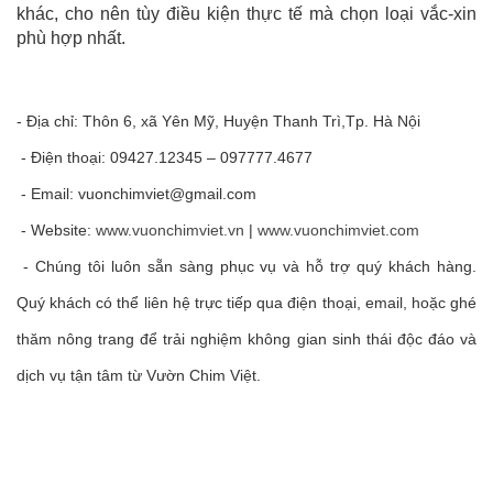
khác, cho nên tùy điều kiện thực tế mà chọn loại vắc-xin
phù hợp nhất.
- Địa chỉ: Thôn 6, xã Yên Mỹ, Huyện Thanh Trì,Tp. Hà Nội
- Điện thoại: 09427.12345 – 097777.4677
- Email:
vuonchimviet@gmail.com
- Website:
www.vuonchimviet.vn
|
www.vuonchimviet.com
- Chúng tôi luôn sẵn sàng phục vụ và hỗ trợ quý khách hàng.
Quý khách có thể liên hệ trực tiếp qua điện thoại, email, hoặc ghé
thăm nông trang để trải nghiệm không gian sinh thái độc đáo và
dịch vụ tận tâm từ Vườn Chim Việt.