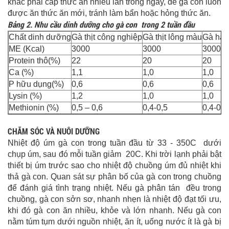
khác phải cấp thức ăn nhiều lần trong ngày, để gà con luôn
được ăn thức ăn mới, tránh làm bẩn hoặc hỏng thức ăn.
Bảng 2. Nhu cầu dinh dưỡng cho gà con trong 2 tuần đầu
Chất dinh dưỡng
Gà thịt công nghiệp
Gà thịt lông màu
Gà hậu 
ME (Kcal)
3000
3000
3000
Protein thô(%)
22
20
20
Ca (%)
1,1
1,0
1,0
P hữu dụng(%)
0,6
0,6
0,6
Lysin (%)
1,2
1,0
1,0
Methionin (%)
0,5 – 0,6
0,4-0,5
0,4-0,5
CHĂM SÓC VÀ NUÔI DƯỠNG
Nhiệt độ úm gà con trong tuần đầu từ 33 - 350C dưới
chụp úm, sau đó mỗi tuần giảm 20C. Khi trời lạnh phải bật
thiết bị úm trước sao cho nhiệt độ chuồng úm đủ nhiệt khi
thả gà con. Quan sát sự phân bố của gà con trong chuồng
để đánh giá tình trạng nhiệt. Nếu gà phân tán đều trong
chuồng, gà con sởn sơ, nhanh nhẹn là nhiệt độ đạt tối ưu,
khi đó gà con ăn nhiều, khỏe và lớn nhanh. Nếu gà con
nằm túm tụm dưới nguồn nhiệt, ăn ít, uống nước ít là gà bị