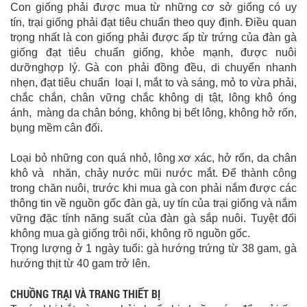
Con giống phải được mua từ những cơ sở giống có uy
tín, trại giống phải đạt tiêu chuẩn theo quy định. Điều quan
trọng nhất là con giống phải được ấp từ trứng của đàn gà
giống đạt tiêu chuẩn giống, khỏe mạnh, được nuôi
dưỡnghợp lý. Gà con phải đồng đều, di chuyển nhanh
nhẹn, đạt tiêu chuẩn loại I, mắt to và sáng, mỏ to vừa phải,
chắc chắn, chân vững chắc không dị tật, lông khô óng
ánh, màng da chân bóng, không bị bết lông, không hở rốn,
bụng mềm cân đối.
Loại bỏ những con quá nhỏ, lông xơ xác, hở rốn, da chân
khô và nhăn, chảy nước mũi nước mắt. Để thành công
trong chăn nuôi, trước khi mua gà con phải nắm được các
thông tin về nguồn gốc đàn gà, uy tín của trại giống và nắm
vững đặc tính năng suất của đàn gà sắp nuôi. Tuyệt đối
không mua gà giống trôi nổi, không rõ nguồn gốc.
Trọng lượng ở 1 ngày tuổi: gà hướng trứng từ 38 gam, gà
hướng thịt từ 40 gam trở lên.
CHUỒNG TRẠI VÀ TRANG THIẾT BỊ