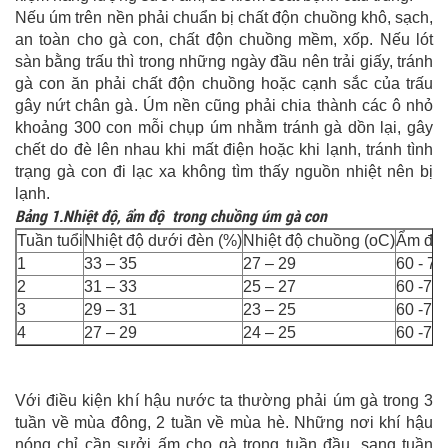
Nếu úm trên nền phải chuẩn bị chất độn chuồng khô, sạch,
an toàn cho gà con, chất độn chuồng mềm, xốp. Nếu lót
sàn bằng trấu thì trong những ngày đầu nên trải giấy, tránh
gà con ăn phải chất độn chuồng hoặc cạnh sắc của trấu
gây nứt chân gà. Úm nền cũng phải chia thành các ô nhỏ
khoảng 300 con mỗi chụp úm nhằm tránh gà dồn lại, gây
chết do đè lên nhau khi mất điện hoặc khi lạnh, tránh tình
trạng gà con đi lạc xa không tìm thấy nguồn nhiệt nên bị
lạnh.
Bảng 1.Nhiệt độ, ẩm độ trong chuồng úm gà con
Tuần tuổi
Nhiệt độ dưới đèn (%)
Nhiệt độ chuồng (oC)
Ẩm độ 
1
33 – 35
27 – 29
60 - 75
2
31 – 33
25 – 27
60 -75
3
29 – 31
23 – 25
60 -75
4
27 – 29
24 – 25
60 -75
Với điều kiện khí hậu nước ta thường phải úm gà trong 3
tuần về mùa đông, 2 tuần về mùa hè. Những nơi khí hậu
nóng chỉ cần sưởi ấm cho gà trong tuần đầu, sang tuần