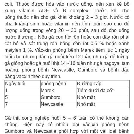
coli. Thuốc được hòa vào nước uống, nên xen kẽ bổ
xung vitamin ADE và B complex. Trước khi cho
uống thuốc nên cho gà khát khoảng 2 – 3 giờ. Nước có
pha kháng sinh hoặc vitamin nên tính toán sao cho đủ
lượng uống trong vòng 20 – 30 phút, sau đó cho uống
nước thường. Nếu gà con hở rốn hoặc còn dây rốn phải
cắt bỏ và sát trùng rốn bằng cồn iot 0,5 % hoặc xanh
metylen 1 %. Vắc-xin phòng bệnh Marek tiêm lúc 1 ngày
tuổi cho những đàn gà nuôi trên 12 tuần như gà đẻ trứng,
gà giống hoặc gà nuôi thịt 14 - 16 tuần như gà nagoya, tam
hoàng. phòng bệnh Newcastle, Gumboro và bệnh đậu
bằng vacxin theo quy trình.
Ngày tuổi
phòng bệnh
Đường cấp
1
Marek
Tiêm dưới da cổ*
5
Gumboro
Nhỏ mắt
7
Newcastle
Nhỏ mắt
Gà thịt công nghiệp nuôi 5 – 6 tuần có thể không cần
chủng. Hiện nay có nhiều loại vắc-xin phòng bệnh
Gumboro và Newcastle phối hợp với một vài loại bệnh