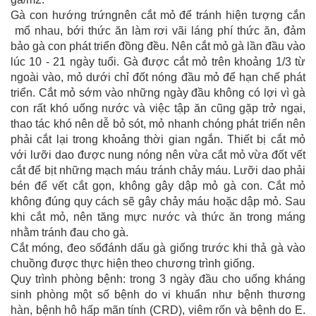
Gà con hướng trứngnên cắt mỏ để tránh hiện tượng cắn
mổ nhau, bới thức ăn làm rơi vãi láng phí thức ăn, đảm
bảo gà con phát triển đồng đều. Nên cắt mỏ gà lần đầu vào
lúc 10 - 21 ngày tuổi. Gà được cắt mỏ trên khoảng 1/3 từ
ngoài vào, mỏ dưới chỉ đốt nóng đầu mỏ để hạn chế phát
triển. Cắt mỏ sớm vào những ngày đầu không có lợi vì gà
con rất khó uống nước và việc tập ăn cũng gặp trở ngại,
thao tác khó nên dễ bỏ sót, mỏ nhanh chóng phát triển nên
phải cắt lại trong khoảng thời gian ngắn. Thiết bị cắt mỏ
với lưỡi dao được nung nóng nên vừa cắt mỏ vừa đốt vết
cắt để bịt những mạch máu tránh chảy máu. Lưỡi dao phải
bén để vết cắt gọn, không gây dập mỏ gà con. Cắt mỏ
không đúng quy cách sẽ gây chảy máu hoặc dập mỏ. Sau
khi cắt mỏ, nên tăng mực nước và thức ăn trong máng
nhằm tránh đau cho gà.
Cắt móng, đeo sốđánh dấu gà giống trước khi thả gà vào
chuồng được thực hiện theo chương trình giống.
Quy trình phòng bệnh: trong 3 ngày đầu cho uống kháng
sinh phòng một số bệnh do vi khuẩn như bệnh thương
hàn, bệnh hô hấp mãn tính (CRD), viêm rốn và bệnh do E.